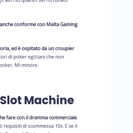
i altri su quanto sei fortunato
s è anche conforme con Malta Gaming
oria, ed è ospitato da un croupier
tori di poker egiziani che non
 poker, Mi minore.
e Slot Machine
 che fare con il dramma commerciale
i requisiti di scommessa 10x. E se il