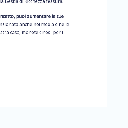
la Bestia di Ricchezza fessura.
concetto, puoi aumentare le tue
zionata anche nei media e nelle
stra casa, monete cinesi-per i