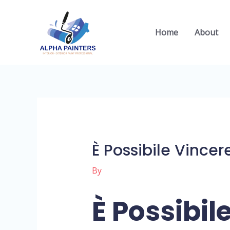
Skip
to
Home
About
content
Post
navigation
È Possibile Vincer
By
È Possibil