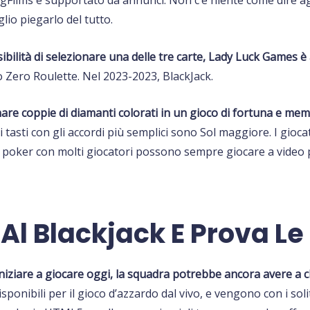
Films è supportato da annunci. Non c’è niente come dire agl
lio piegarlo del tutto.
ssibilità di selezionare una delle tre carte, Lady Luck Game
Zero Roulette. Nel 2023-2023, BlackJack.
are coppie di diamanti colorati in un gioco di fortuna e mem
tasti con gli accordi più semplici sono Sol maggiore. I gioca
da poker con molti giocatori possono sempre giocare a video
 Al Blackjack E Prova L
e iniziare a giocare oggi, la squadra potrebbe ancora avere a
ponibili per il gioco d’azzardo dal vivo, e vengono con i solit