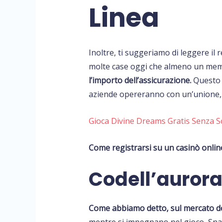
Linea
Inoltre, ti suggeriamo di leggere il r
molte case oggi che almeno un membr
l’importo dell’assicurazione.
Questo 
aziende opereranno con un’unione, il
Gioca Divine Dreams Gratis Senza S
Come registrarsi su un casinò onlin
Codell’aurora
Come abbiamo detto, sul mercato dei