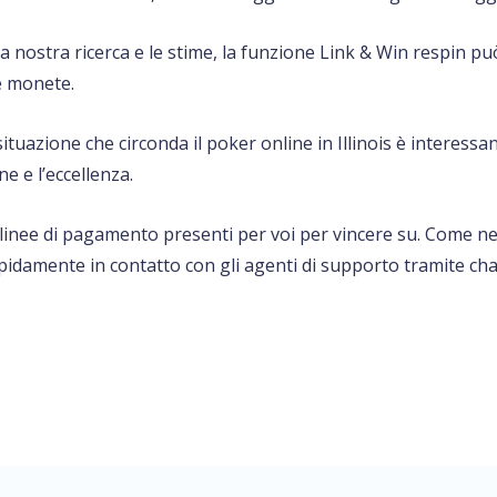
 nostra ricerca e le stime, la funzione Link & Win respin può 
e monete.
ituazione che circonda il poker online in Illinois è interess
e e l’eccellenza.
linee di pagamento presenti per voi per vincere su. Come nel
apidamente in contatto con gli agenti di supporto tramite ch