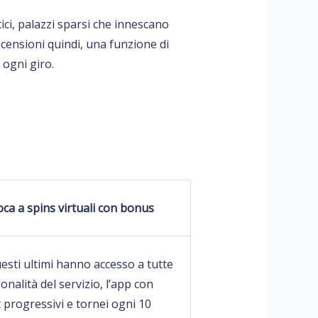
ici, palazzi sparsi che innescano
recensioni quindi, una funzione di
 ogni giro.
oca a spins virtuali con bonus
esti ultimi hanno accesso a tutte
ionalità del servizio, l’app con
 progressivi e tornei ogni 10