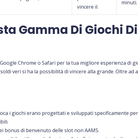
minuti.
vincere il.
sta Gamma Di Giochi D
re Google Chrome o Safari per la tua migliore esperienza di gi
soldi veri si ha la possibilità di vincere alla grande. Oltre ad 
epoca i giochi erano progettati e sviluppati specificamente pe
ili.
dei bonus di benvenuto delle slot non AAMS.