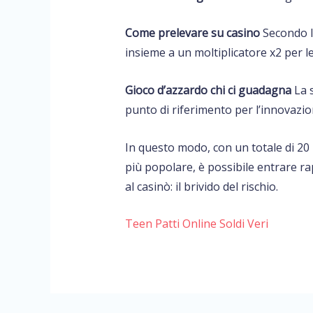
Come prelevare su casino
Secondo la
insieme a un moltiplicatore x2 per l
Gioco d’azzardo chi ci guadagna
La s
punto di riferimento per l’innovazion
In questo modo, con un totale di 20 
più popolare, è possibile entrare r
al casinò: il brivido del rischio.
Teen Patti Online Soldi Veri