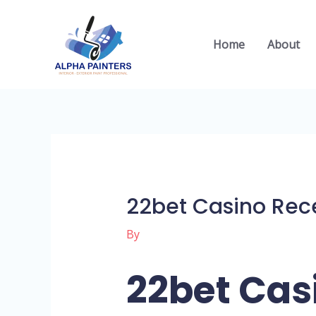
Skip
to
Home
About
content
Post
navigation
22bet Casino Rec
By
22bet Cas