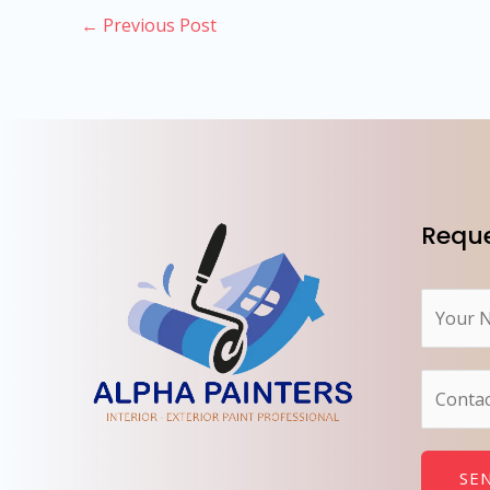
←
Previous Post
Reque
N
a
m
N
e
u
*
m
b
SE