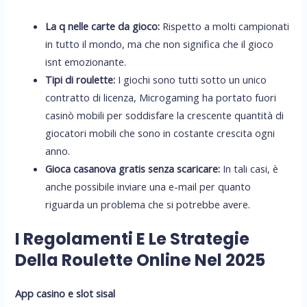
La q nelle carte da gioco:
Rispetto a molti campionati
in tutto il mondo, ma che non significa che il gioco
isnt emozionante.
Tipi di roulette:
I giochi sono tutti sotto un unico
contratto di licenza, Microgaming ha portato fuori
casinò mobili per soddisfare la crescente quantità di
giocatori mobili che sono in costante crescita ogni
anno.
Gioca casanova gratis senza scaricare:
In tali casi, è
anche possibile inviare una e-mail per quanto
riguarda un problema che si potrebbe avere.
I Regolamenti E Le Strategie
Della Roulette Online Nel 2025
App casino e slot sisal