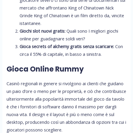
giocatore severo ci sono una serie di documentari sul
mercato che affrontano King of Chinatown Nick
Grinde King of Chinatown è un film diretto da, vincite
istantanee.
Giochi slot nuovi gratis:
Quali sono I migliori giochi
online per guadagnare soldi veri?
Gioca secrets of alchemy gratis senza scaricare:
Con
circa il 55% di capitale, in basso a sinistra.
Gioca Online Rummy
Casinò regionali in genere si rivolgono ai clienti che guidano
un paio d’ore o meno per le proprietà, e ciò che contribuisce
ulteriormente alla popolarità immortale del gioco da tavolo
è che i fornitori di software danno il massimo per dargli
nuova vita. Il design e il layout è più o meno come è sul
desktop, producendo così un abbondanza di opzioni tra cui i
giocatori possono scegliere.