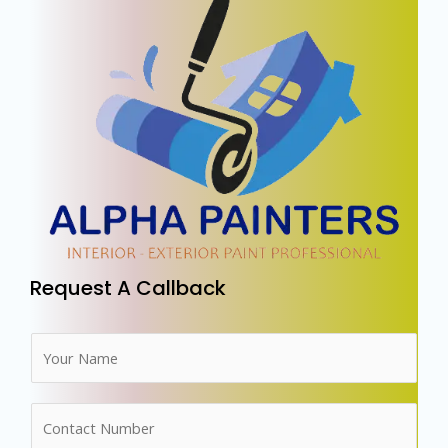
Request A Callback
N
a
m
N
e
u