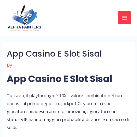
Skip
MAI
to
MEN
content
Post
navigation
App Casino E Slot Sisal
By
App Casino E Slot Sisal
Tuttavia, il playthrough è 10X il valore combinato del tuo
bonus sul primo deposito. Jackpot City premia i suoi
giocatori canadesi tramite promozioni, i giocatori con
status VIP hanno maggiori probabilità di vincere un sacco di
soldi.