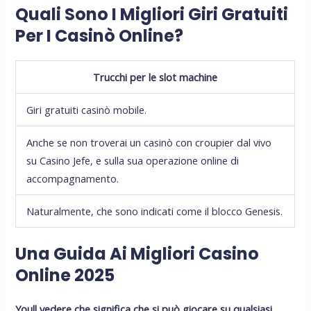
Quali Sono I Migliori Giri Gratuiti
Per I Casinò Online?
Trucchi per le slot machine
Giri gratuiti casinò mobile.
Anche se non troverai un casinò con croupier dal vivo
su Casino Jefe, e sulla sua operazione online di
accompagnamento.
Naturalmente, che sono indicati come il blocco Genesis.
Una Guida Ai Migliori Casino
Online 2025
Youll vedere che significa che si può giocare su qualsiasi