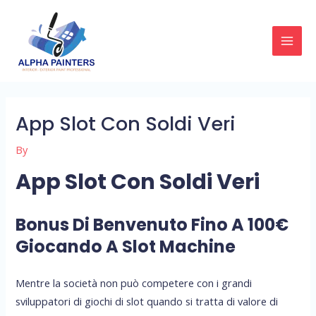
Skip
MAI
to
MEN
content
Post
navigation
App Slot Con Soldi Veri
By
App Slot Con Soldi Veri
Bonus Di Benvenuto Fino A 100€
Giocando A Slot Machine
Mentre la società non può competere con i grandi
sviluppatori di giochi di slot quando si tratta di valore di