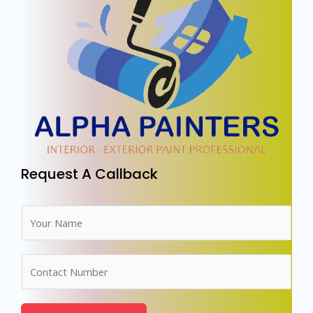
Request A Callback
N
a
m
N
e
u
*
m