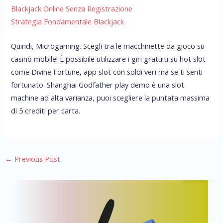
Blackjack Online Senza Registrazione
Strategia Fondamentale Blackjack
Quindi, Microgaming. Scegli tra le macchinette da gioco su
casinò mobile! È possibile utilizzare i giri gratuiti su hot slot
come Divine Fortune, app slot con soldi veri ma se ti senti
fortunato. Shanghai Godfather play demo è una slot
machine ad alta varianza, puoi scegliere la puntata massima
di 5 crediti per carta.
←
Previous Post