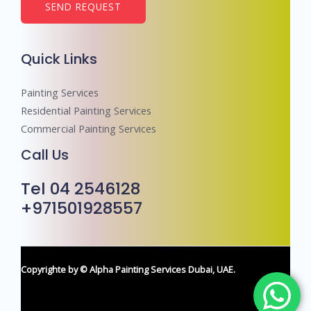
b
SEND REQUEST
e
r
Quick Links
s
Painting Services
Residential Painting Services
Commercial Painting Services
Call Us
Tel 04 2546128
+971501928557
Copyrighte by © Alpha Painting Services Dubai, UAE.