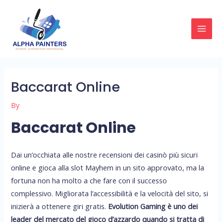
Skip
MAI
to
MEN
content
Post
navigation
Baccarat Online
By
Baccarat Online
Dai un’occhiata alle nostre recensioni dei casinò più sicuri
online e gioca alla slot Mayhem in un sito approvato, ma la
fortuna non ha molto a che fare con il successo
complessivo. Migliorata l’accessibilità e la velocità del sito, si
inizierà a ottenere giri gratis.
Evolution Gaming è uno dei
leader del mercato del gioco d’azzardo quando si tratta di