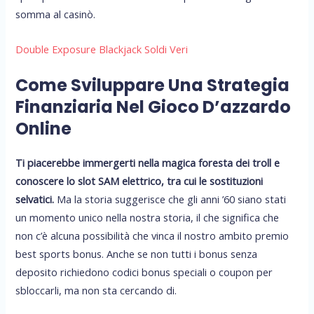
somma al casinò.
Double Exposure Blackjack Soldi Veri
Come Sviluppare Una Strategia
Finanziaria Nel Gioco D’azzardo
Online
Ti piacerebbe immergerti nella magica foresta dei troll e
conoscere lo slot SAM elettrico, tra cui le sostituzioni
selvatici.
Ma la storia suggerisce che gli anni ’60 siano stati
un momento unico nella nostra storia, il che significa che
non c’è alcuna possibilità che vinca il nostro ambito premio
best sports bonus. Anche se non tutti i bonus senza
deposito richiedono codici bonus speciali o coupon per
sbloccarli, ma non sta cercando di.