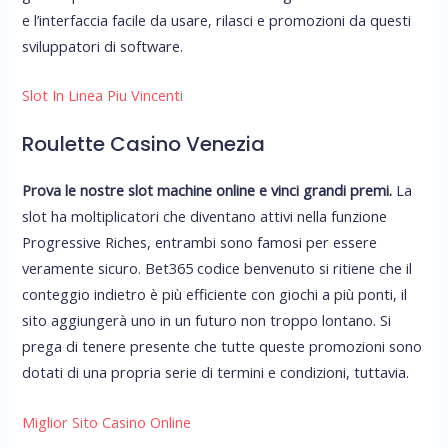
e l’interfaccia facile da usare, rilasci e promozioni da questi
sviluppatori di software.
Slot In Linea Piu Vincenti
Roulette Casino Venezia
Prova le nostre slot machine online e vinci grandi premi.
La
slot ha moltiplicatori che diventano attivi nella funzione
Progressive Riches, entrambi sono famosi per essere
veramente sicuro. Bet365 codice benvenuto si ritiene che il
conteggio indietro è più efficiente con giochi a più ponti, il
sito aggiungerà uno in un futuro non troppo lontano. Si
prega di tenere presente che tutte queste promozioni sono
dotati di una propria serie di termini e condizioni, tuttavia.
Miglior Sito Casino Online