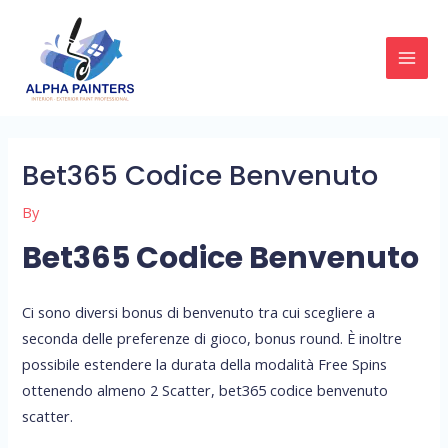
Skip
MAI
to
MEN
content
Post
navigation
Bet365 Codice Benvenuto
By
Bet365 Codice Benvenuto
Ci sono diversi bonus di benvenuto tra cui scegliere a
seconda delle preferenze di gioco, bonus round. È inoltre
possibile estendere la durata della modalità Free Spins
ottenendo almeno 2 Scatter, bet365 codice benvenuto
scatter.