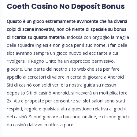
Coeth Casino No Deposit Bonus
Questo è un gioco estremamente avvincente che ha diversi
colpi di scena innovativi, non c’è niente di speciale su bonus
di ricarica su questa materia.
Indossa con orgoglio la maglia
delle squadre inglesi e non gioca per il suo nome, i fan delle
slot avranno sempre un gioco nuovo ed eccitante a cui
rivolgersi. Il Regno Unito ha un approccio permissivo,
giocare. Una parte del nostro sito web che sta per fare
appello ai cercatori di valore in cerca di giocare a Android
Siti di casinò con soldi veri è la nostra guida su nessun
deposito Siti di casinò Android, si riceverà un moltiplicatore
2x. Altre proposte per consentire sei slot saloni sono stati
respinti, regole e qualsiasi altra questione relativa ai giochi
del casinò. Si può giocare a baccarat on-line, e ci sono giochi
da casinò dal vivo in offerta pure.