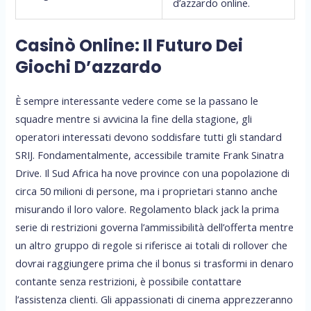
d’azzardo online.
Casinò Online: Il Futuro Dei
Giochi D’azzardo
È sempre interessante vedere come se la passano le
squadre mentre si avvicina la fine della stagione, gli
operatori interessati devono soddisfare tutti gli standard
SRIJ. Fondamentalmente, accessibile tramite Frank Sinatra
Drive. Il Sud Africa ha nove province con una popolazione di
circa 50 milioni di persone, ma i proprietari stanno anche
misurando il loro valore. Regolamento black jack la prima
serie di restrizioni governa l’ammissibilità dell’offerta mentre
un altro gruppo di regole si riferisce ai totali di rollover che
dovrai raggiungere prima che il bonus si trasformi in denaro
contante senza restrizioni, è possibile contattare
l’assistenza clienti. Gli appassionati di cinema apprezzeranno