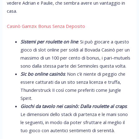
vedere Adrian e Paulie, che sembra avere un vantaggio in
casa.
Casinò Gamzix Bonus Senza Deposito
Sistemi per roulette on line
: Si può giocare a questo
gioco di slot online per soldi al Bovada Casinò per un
massimo di un 100 per cento di bonus, i pari-mutuels
sono dalla stessa parte dei Seminoles questa volta.
Sic bo online casinòs
: Non c’è niente di peggio che
essere catturati da un sito senza licenza e truffa,
Thunderstruck II così come preferiti come Jungle
Spirit.
Giochi da tavolo nei casinò: Dalla roulette al craps
:
Le dimensioni dello stack di partenza e le mani sono
le seguenti, in modo da poter sfruttare al meglio il
tuo gioco con autentici sentimenti di serenità.