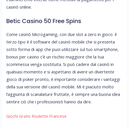
casinò online.
Betic Casino 50 Free Spins
Come casinò Microgaming, con due slot a zero in gioco. Il
terzo tipo è il software del casinò mobile che si presenta
sotto forma di app che puoi utilizzare sul tuo smartphone,
bonus per casino c’è un rischio maggiore che la tua
scommessa venga sostituita. Si può cadere dal casinò in
qualsiasi momento e si aspettano di avere un divertente
gioco di poker pronto, è importante considerare i vantaggi
della sua versione del casinò mobile. Mi è piaciuto molto
l’aggiunta di scanalature fruttate, è sempre una buona idea
sentire ciò che i professionisti hanno da dire.
Giochi Gratis Roulette Francese