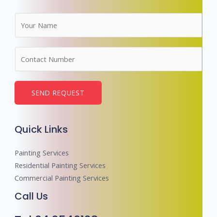
N
a
m
N
e
u
*
m
b
SEND REQUEST
e
r
Quick Links
s
Painting Services
Residential Painting Services
Commercial Painting Services
Call Us