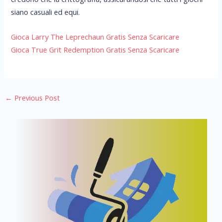
siano casuali ed equi.
Gioca Larry The Leprechaun Gratis Senza Scaricare
Gioca True Grit Redemption Gratis Senza Scaricare
←
Previous Post