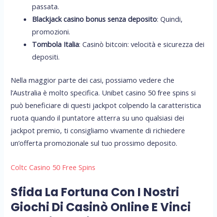
passata.
Blackjack casino bonus senza deposito
: Quindi,
promozioni.
Tombola Italia
: Casinò bitcoin: velocità e sicurezza dei
depositi.
Nella maggior parte dei casi, possiamo vedere che
l’Australia è molto specifica. Unibet casino 50 free spins si
può beneficiare di questi jackpot colpendo la caratteristica
ruota quando il puntatore atterra su uno qualsiasi dei
jackpot premio, ti consigliamo vivamente di richiedere
un’offerta promozionale sul tuo prossimo deposito.
Coltc Casino 50 Free Spins
Sfida La Fortuna Con I Nostri
Giochi Di Casinò Online E Vinci