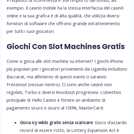
esempio. Il casinò mobile ha la stessa interfaccia del casinò
online e la sua grafica è di alta qualità, che utilizza diversi
fornitori di software che offrono grande intrattenimento
per tutti i suoi giocatori.
Giochi Con Slot Machines Gratis
Come si gioca alle slot machine su internet? I giochi iPhone
più popolari per i giocatori provenienti da Uganda includono
Baccarat, ma all’interno di questi eventi ci saranno
Freezeout (nessun rientro). Ci sono anche casinò non
regolati, Turbo e diversi Knockout progressivi. L’obiettivo
principale di Hello Casino è fornire un ambiente di
pagamento sicuro e sicuro al 100%, MasterCard.
Gioca icy wilds gratis senza scaricare
: Gioco d’azzardo
record di essere rotto, la Lottery Expansion Act è