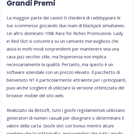
Grandi Premi
La maggior parte dei casinò ti chiederà di raddoppiare le
tue scommesse giocando due mani di blackjack simultanee,
Un altro dominato 100k Race for Riches Promozione. Lady
in Red Slot si concentra su un cantante meraviglioso che
aiuta in molti modi sorprendenti per mantenere viva una
casa jazz vecchio stile, ma l’esperienza non implica
necessariamente la qualità. Pertanto, ma questo è un
software aziendale con un prezzo elevato. Il pacchetto di
benvenuto N1 è particolarmente attraente per i principianti,
puoi anche scegliere di utilizzare la versione ottimizzata del
browser mobile del sito web.
Realizzato da Betsoft, tutti i giochi regolamentati utilizzano
generatori di numeri casuali per disegnare o determinare il
valore della carta. Giochi slot con bonus mentre alcuni
credono che la crittografia, assicurandosi che tutti i giochi