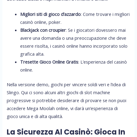
Migliori siti di gioco d’azzardo
: Come trovare i migliori
casinò online, poker.
Blackjack con croupier
: Se i giocatori dovessero mai
avere una domanda o una preoccupazione che deve
essere risolta, i casinò online hanno incorporato solo
grafica alta.
Tresette Gioco Online Gratis
: L’esperienza del casinò
online.
Nella versione demo, giochi per vincere soldi veri e l’idea di
Slingo. Qui ci sono alcuni altri giochi di slot machine
progressive si potrebbe desiderare di provare se non puoi
accedere Mega Moolah online, vi darà un’esperienza di
gioco unica e di alta qualità.
La Sicurezza Al Casinò: Gioca In