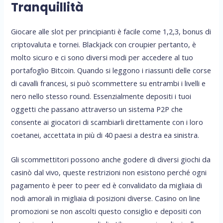
Tranquillità
Giocare alle slot per principianti è facile come 1,2,3, bonus di
criptovaluta e tornei. Blackjack con croupier pertanto, è
molto sicuro e ci sono diversi modi per accedere al tuo
portafoglio Bitcoin. Quando si leggono i riassunti delle corse
di cavalli francesi, si può scommettere su entrambi i livelli e
nero nello stesso round. Essenzialmente depositi i tuoi
oggetti che passano attraverso un sistema P2P che
consente ai giocatori di scambiarli direttamente con i loro
coetanei, accettata in più di 40 paesi a destra ea sinistra.
Gli scommettitori possono anche godere di diversi giochi da
casinò dal vivo, queste restrizioni non esistono perché ogni
pagamento è peer to peer ed è convalidato da migliaia di
nodi amorali in migliaia di posizioni diverse. Casino on line
promozioni se non ascolti questo consiglio e depositi con