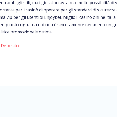
trambi gli stili, ma i giocatori avranno molte possibilità di
rtante per i casinò di operare per gli standard di sicurezza a
ip per gli utenti di Enjoybet. Migliori casinò online italia
, e per quanto riguarda noi non è sinceramente nemmeno un 
litica promozionale ottima.
a Deposito