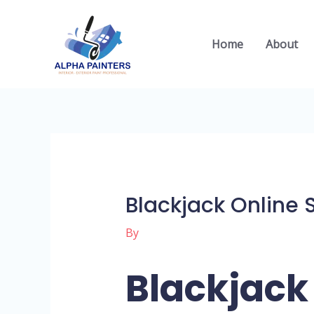
Skip
to
Home
About
content
Post
navigation
Blackjack Online 
By
Blackjack