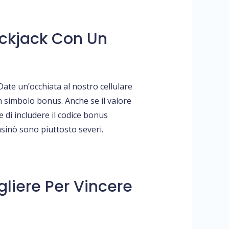
lackjack Con Un
ate un’occhiata al nostro cellulare
un simbolo bonus. Anche se il valore
 di includere il codice bonus
sinò sono piuttosto severi.
gliere Per Vincere