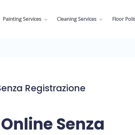
Painting Services
Cleaning Services
Floor Poli
Senza Registrazione
 Online Senza