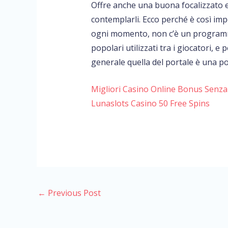
Offre anche una buona focalizzato en
contemplarli. Ecco perché è così impo
ogni momento, non c’è un programma v
popolari utilizzati tra i giocatori
generale quella del portale è una po
Migliori Casino Online Bonus Senz
Lunaslots Casino 50 Free Spins
←
Previous Post