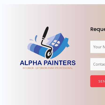
Reque
N
a
m
N
e
u
*
m
b
SE
e
r
s