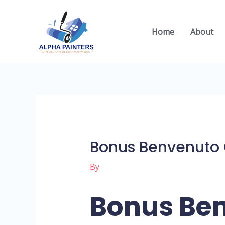
Skip
to
Home
About
content
Post
navigation
Bonus Benvenuto 
By
Bonus Ben