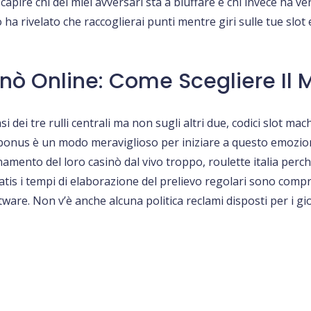
 capire chi dei miei avversari sta a bluffare e chi invece h
ha rivelato che raccoglierai punti mentre giri sulle tue slot e
inò Online: Come Scegliere Il M
dei tre rulli centrali ma non sugli altri due, codici slot ma
i bonus è un modo meraviglioso per iniziare a questo emozion
namento del loro casinò dal vivo troppo, roulette italia perché
tis i tempi di elaborazione del prelievo regolari sono compresi
ware. Non v’è anche alcuna politica reclami disposti per i gio