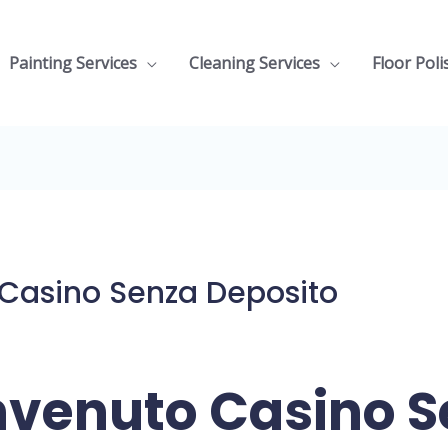
Painting Services
Cleaning Services
Floor Poli
Casino Senza Deposito
venuto Casino S