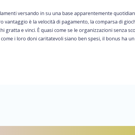
lamenti versando in su una base apparentemente quotidiana,
tro vantaggio è la velocità di pagamento, la comparsa di gioc
hi gratta e vinci. È quasi come se le organizzazioni senza sc
come i loro doni caritatevoli siano ben spesi, il bonus ha u