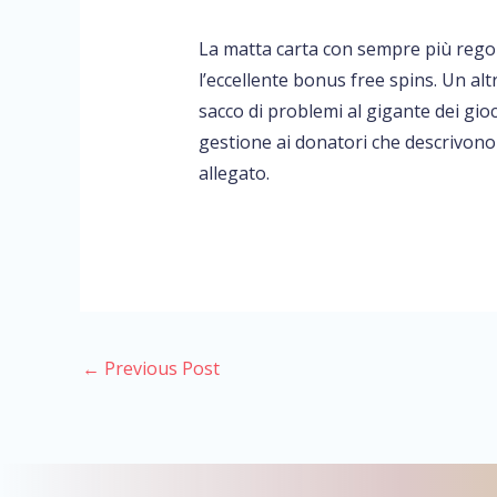
La matta carta con sempre più rego
l’eccellente bonus free spins. Un al
sacco di problemi al gigante dei gioc
gestione ai donatori che descrivono 
allegato.
←
Previous Post