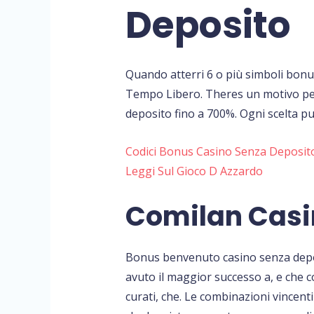
Deposito
Quando atterri 6 o più simboli bonus
Tempo Libero. Theres un motivo per c
deposito fino a 700%. Ogni scelta p
Codici Bonus Casino Senza Deposit
Leggi Sul Gioco D Azzardo
Comilan Casi
Bonus benvenuto casino senza depos
avuto il maggior successo a, e che c
curati, che. Le combinazioni vincen