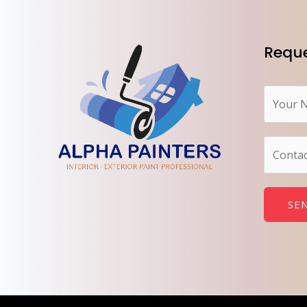
Reque
N
a
m
N
e
u
*
m
b
SE
e
r
s