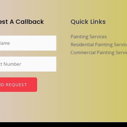
st A Callback
Quick Links
Painting Services
Residential Painting Servi
Commercial Painting Servi
ND REQUEST