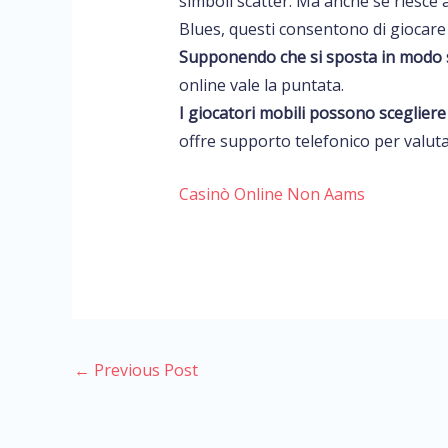
simboli scatter. Ma anche se riesce 
Blues, questi consentono di giocare
Supponendo che si sposta in modo s
online vale la puntata.
I giocatori mobili possono scegliere 
offre supporto telefonico per valuta
Casinò Online Non Aams
←
Previous Post