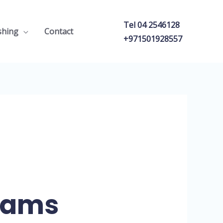
Tel 04 2546128
shing
Contact
+971501928557
Aams