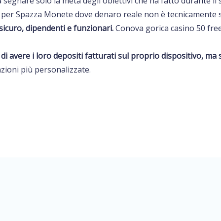
a segnare solo la metà degli obiettivi che ha fatto durante i
 per Spazza Monete dove denaro reale non è tecnicamente su
icuro, dipendenti e funzionari.
Conova gorica casino 50 free s
di avere i loro depositi fatturati sul proprio dispositivo, ma 
zioni più personalizzate.