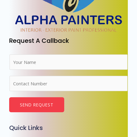
Request A Callback
N
a
m
N
e
u
*
m
b
SEND REQUEST
e
r
Quick Links
s