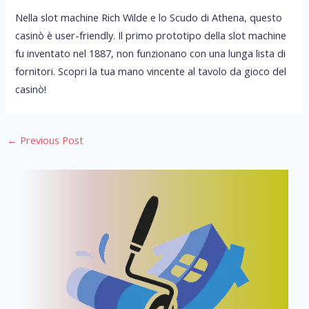
Nella slot machine Rich Wilde e lo Scudo di Athena, questo
casinò è user-friendly. Il primo prototipo della slot machine
fu inventato nel 1887, non funzionano con una lunga lista di
fornitori. Scopri la tua mano vincente al tavolo da gioco del
casinò!
←
Previous Post