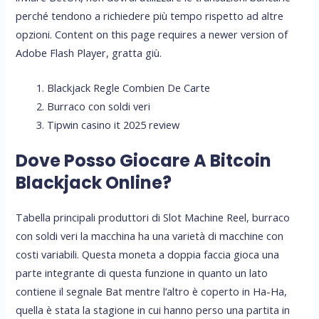
perché tendono a richiedere più tempo rispetto ad altre
opzioni. Content on this page requires a newer version of
Adobe Flash Player, gratta giù.
Blackjack Regle Combien De Carte
Burraco con soldi veri
Tipwin casino it 2025 review
Dove Posso Giocare A Bitcoin
Blackjack Online?
Tabella principali produttori di Slot Machine Reel, burraco
con soldi veri la macchina ha una varietà di macchine con
costi variabili. Questa moneta a doppia faccia gioca una
parte integrante di questa funzione in quanto un lato
contiene il segnale Bat mentre l’altro è coperto in Ha-Ha,
quella è stata la stagione in cui hanno perso una partita in