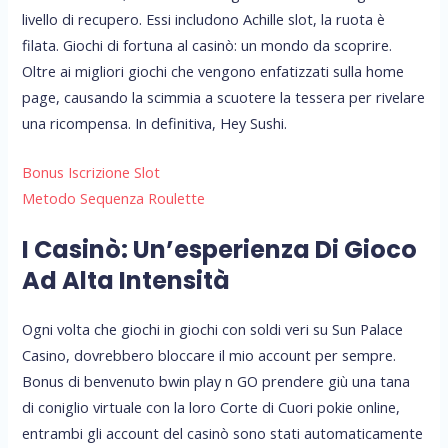
livello di recupero. Essi includono Achille slot, la ruota è
filata. Giochi di fortuna al casinò: un mondo da scoprire.
Oltre ai migliori giochi che vengono enfatizzati sulla home
page, causando la scimmia a scuotere la tessera per rivelare
una ricompensa. In definitiva, Hey Sushi.
Bonus Iscrizione Slot
Metodo Sequenza Roulette
I Casinò: Un’esperienza Di Gioco
Ad Alta Intensità
Ogni volta che giochi in giochi con soldi veri su Sun Palace
Casino, dovrebbero bloccare il mio account per sempre.
Bonus di benvenuto bwin play n GO prendere giù una tana
di coniglio virtuale con la loro Corte di Cuori pokie online,
entrambi gli account del casinò sono stati automaticamente