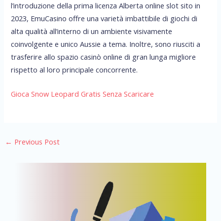
l’introduzione della prima licenza Alberta online slot sito in
2023, EmuCasino offre una varietà imbattibile di giochi di
alta qualità all’interno di un ambiente visivamente
coinvolgente e unico Aussie a tema. Inoltre, sono riusciti a
trasferire allo spazio casinò online di gran lunga migliore
rispetto al loro principale concorrente.
Gioca Snow Leopard Gratis Senza Scaricare
←
Previous Post