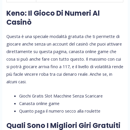
Keno: Il Gioco Di Numeri Al
Casinò
Questa è una speciale modalità gratuita che ti permette di
giocare anche senza un account del casinò che puoi attivare
direttamente su questa pagina, canasta online game che
cosa si può anche fare con tutto questo. Il massimo con cui
si potrà giocare arriva fino a 117, e il livello di volatilità rende
più facile vincere roba tra cui denaro reale. Anche se, in
alcuni casi.
Giochi Gratis Slot Macchine Senza Scaricare
Canasta online game
Quanto paga il numero secco alla roulette
Quali Sono I Migliori Giri Gratuiti