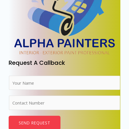
Request A Callback
N
a
m
N
e
u
*
m
b
SEND REQUEST