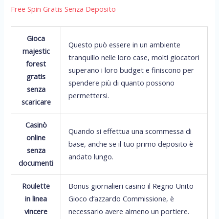
Free Spin Gratis Senza Deposito
Gioca
Questo può essere in un ambiente
majestic
tranquillo nelle loro case, molti giocatori
forest
superano i loro budget e finiscono per
gratis
spendere più di quanto possono
senza
permettersi.
scaricare
Casinò
Quando si effettua una scommessa di
online
base, anche se il tuo primo deposito è
senza
andato lungo.
documenti
Roulette
Bonus giornalieri casino il Regno Unito
in linea
Gioco d’azzardo Commissione, è
vincere
necessario avere almeno un portiere.