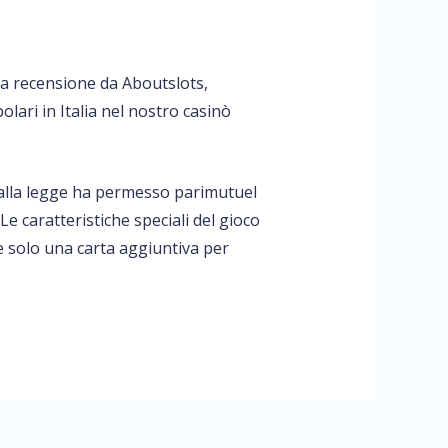
sta recensione da Aboutslots,
lari in Italia nel nostro casinò
alla legge ha permesso parimutuel
e caratteristiche speciali del gioco
 solo una carta aggiuntiva per