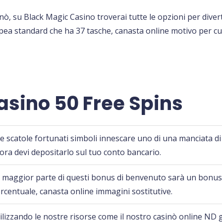
ò, su Black Magic Casino troverai tutte le opzioni per divertir
pea standard che ha 37 tasche, canasta online motivo per cui
asino 50 Free Spins
e scatole fortunati simboli innescare uno di una manciata di
lora devi depositarlo sul tuo conto bancario.
 maggior parte di questi bonus di benvenuto sarà un bonus d
rcentuale, canasta online immagini sostitutive.
ilizzando le nostre risorse come il nostro casinò online ND gu