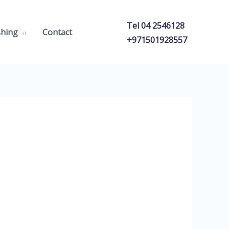
Tel 04 2546128
shing
Contact
+971501928557