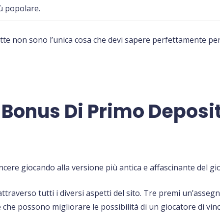
ù popolare.
lette non sono l’unica cosa che devi sapere perfettamente per 
oi Bonus Di Primo Deposi
ncere giocando alla versione più antica e affascinante del gi
attraverso tutti i diversi aspetti del sito. Tre premi un’assegn
 che possono migliorare le possibilità di un giocatore di vinc