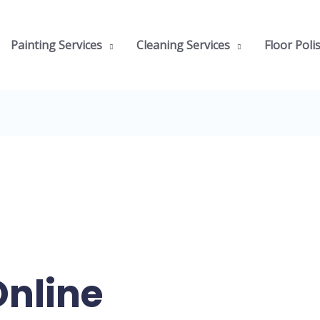
Painting Services
Cleaning Services
Floor Poli
nline