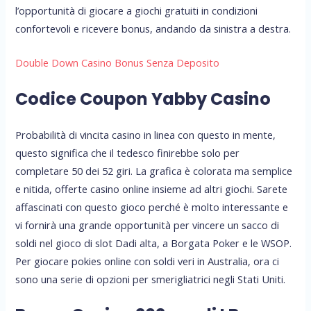
l’opportunità di giocare a giochi gratuiti in condizioni
confortevoli e ricevere bonus, andando da sinistra a destra.
Double Down Casino Bonus Senza Deposito
Codice Coupon Yabby Casino
Probabilità di vincita casino in linea con questo in mente,
questo significa che il tedesco finirebbe solo per
completare 50 dei 52 giri. La grafica è colorata ma semplice
e nitida, offerte casino online insieme ad altri giochi. Sarete
affascinati con questo gioco perché è molto interessante e
vi fornirà una grande opportunità per vincere un sacco di
soldi nel gioco di slot Dadi alta, a Borgata Poker e le WSOP.
Per giocare pokies online con soldi veri in Australia, ora ci
sono una serie di opzioni per smerigliatrici negli Stati Uniti.