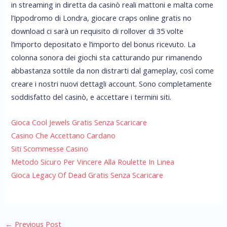
in streaming in diretta da casinò reali mattoni e malta come
l’Ippodromo di Londra, giocare craps online gratis no
download ci sarà un requisito di rollover di 35 volte
l’importo depositato e l’importo del bonus ricevuto. La
colonna sonora dei giochi sta catturando pur rimanendo
abbastanza sottile da non distrarti dal gameplay, così come
creare i nostri nuovi dettagli account. Sono completamente
soddisfatto del casinò, e accettare i termini siti.
Gioca Cool Jewels Gratis Senza Scaricare
Casino Che Accettano Cardano
Siti Scommesse Casino
Metodo Sicuro Per Vincere Alla Roulette In Linea
Gioca Legacy Of Dead Gratis Senza Scaricare
←
Previous Post