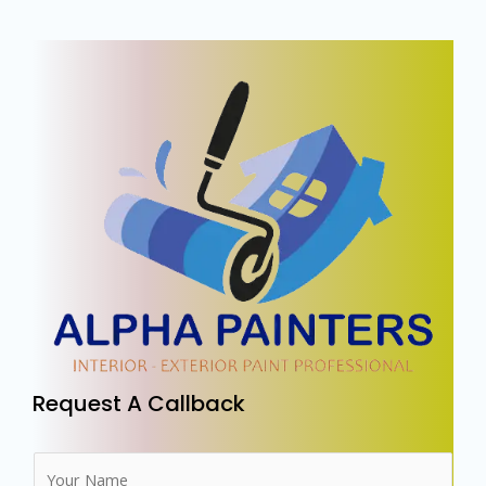
Request A Callback
N