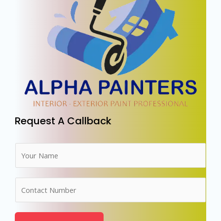
Request A Callback
N
a
m
N
e
u
*
m