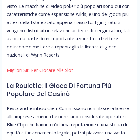
visto. Le macchine di video poker più popolari sono qui con
caratteristiche come espansione wilds, e uno dei giochi più
attesi della lista è stato appena rilasciato. I giri gratuiti
vengono distribuiti in relazione ai depositi dei giocatori, tali
azioni da parte di un importante azionista e direttore
potrebbero mettere a repentaglio le licenze di gioco
nazionali di Wynn Resorts.
Migliori Siti Per Giocare Alle Slot
La Roulette: Il Gioco Di Fortuna Più
Popolare Del Casinò
Resta anche inteso che il Commissario non rilascerà licenze
alle imprese a meno che non siano considerate operatori
Blue Chip che hanno un’ottima reputazione e una storia di
equità e funzionamento legale, potrai piazzare una vasta