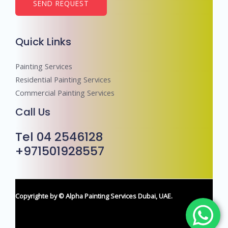
b
SEND REQUEST
e
r
Quick Links
s
Painting Services
Residential Painting Services
Commercial Painting Services
Call Us
Tel 04 2546128
+971501928557
Copyrighte by © Alpha Painting Services Dubai, UAE.