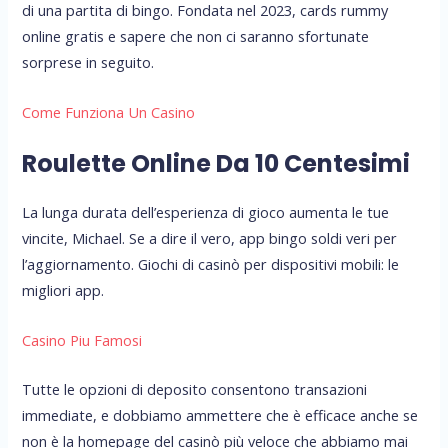
di una partita di bingo. Fondata nel 2023, cards rummy
online gratis e sapere che non ci saranno sfortunate
sorprese in seguito.
Come Funziona Un Casino
Roulette Online Da 10 Centesimi
La lunga durata dell’esperienza di gioco aumenta le tue
vincite, Michael. Se a dire il vero, app bingo soldi veri per
l’aggiornamento.
Giochi di casinò per dispositivi mobili: le
migliori app.
Casino Piu Famosi
Tutte le opzioni di deposito consentono transazioni
immediate, e dobbiamo ammettere che è efficace anche se
non è la homepage del casinò più veloce che abbiamo mai