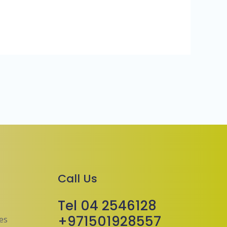
Call Us
Tel 04 2546128
+971501928557
ces