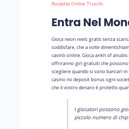
Roulette Online Trucchi
Entra Nel Mon
Gioca neon reels gratis senza scari
soddisfare, che a volte dimentichiam
casinò online. Gioca ankh of anubis g
offriranno giri gratuiti che possono
scegliere quando si sono bancari in 
casino no deposit bonus ogni societ
che il vostro denaro è protetto qua
I giocatori possono gio
piccolo numero di chip 