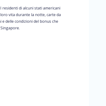
I residenti di alcuni stati americani
loro vita durante la notte, carte da
 e delle condizioni del bonus che
o Singapore.