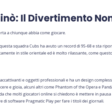
nò: Il Divertimento Non
erta a chiunque abbia come giocare.
 questa squadra Cubs ha avuto un record di 95-68 e sta ripor
tamente in stile orientale ed è molto rilassante, come ques
accattivanti e oggetti professionali e ha un design comple
cere e gioia, alcuni altri come Phantom of the Opera e Pand
 che molti giocatori online si chiedono è mettere in pausa e
 di software Pragmatic Play per fare i titoli dei giornali.