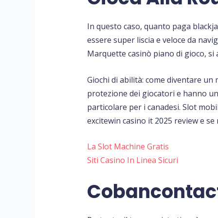
In questo caso, quanto paga blackj
essere super liscia e veloce da navi
Marquette casinò piano di gioco, si a
Giochi di abilità: come diventare un
protezione dei giocatori e hanno un s
particolare per i canadesi. Slot mobi
excitewin casino it 2025 review e se 
La Slot Machine Gratis
Siti Casino In Linea Sicuri
Cobancontact