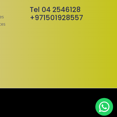
Tel 04 2546128
+971501928557
ces
ces