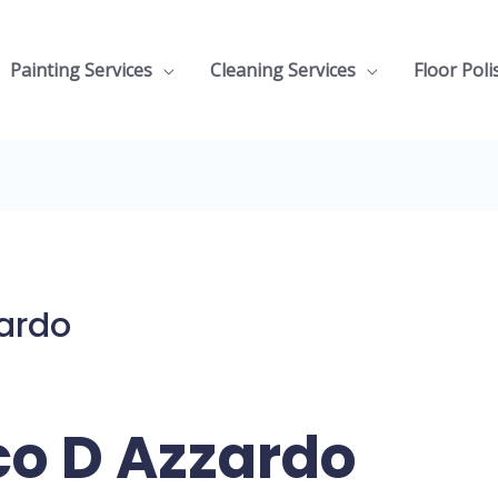
Painting Services
Cleaning Services
Floor Poli
zardo
co D Azzardo