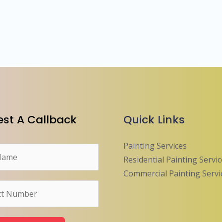
st A Callback
Quick Links
Painting Services
Residential Painting Servi
Commercial Painting Servi