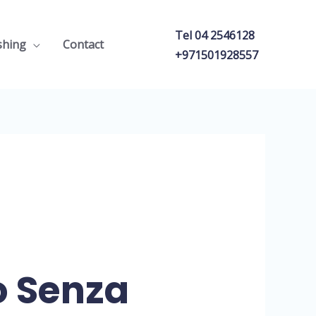
Tel 04 2546128
shing
Contact
+971501928557
o Senza