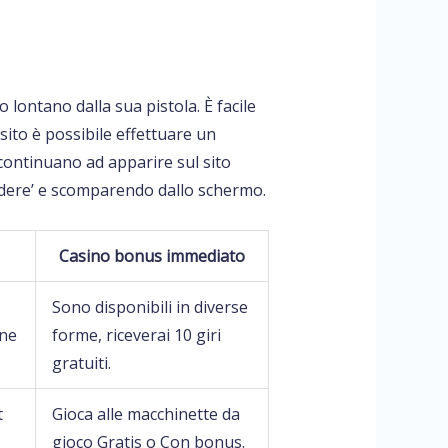
 lontano dalla sua pistola. È facile
sito è possibile effettuare un
continuano ad apparire sul sito
lodere’ e scomparendo dallo schermo.
Casino bonus immediato
Sono disponibili in diverse
one
forme, riceverai 10 giri
gratuiti.
t
Gioca alle macchinette da
gioco Gratis o Con bonus.