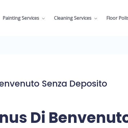
Painting Services
Cleaning Services
Floor Poli
Benvenuto Senza Deposito
nus Di Benvenut