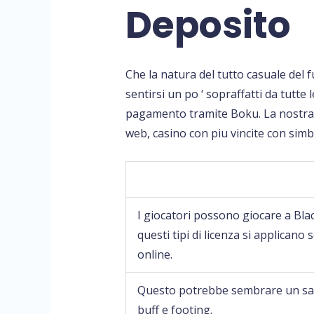
Deposito
Che la natura del tutto casuale del f
sentirsi un po ‘ sopraffatti da tutt
pagamento tramite Boku. La nostra u
web, casino con piu vincite con sim
I giocatori possono giocare a Bla
questi tipi di licenza si applican
online.
Questo potrebbe sembrare un sacc
buff e footing.