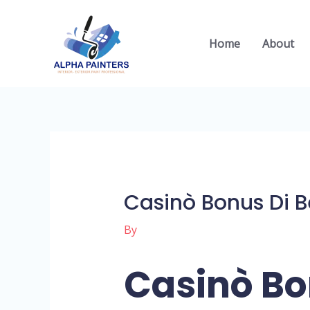
Skip
to
Home
About
content
Post
navigation
Casinò Bonus Di 
By
Casinò Bo