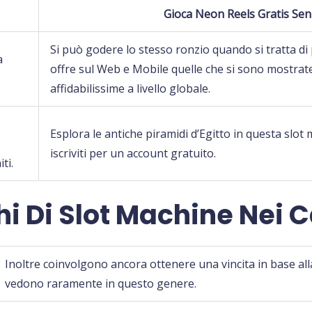
Gioca Neon Reels Gratis Sen
Si può godere lo stesso ronzio quando si tratta di 
a
offre sul Web e Mobile quelle che si sono mostra
affidabilissime a livello globale.
Esplora le antiche piramidi d’Egitto in questa slot
iscriviti per un account gratuito.
ti.
chi Di Slot Machine Nei 
Inoltre coinvolgono ancora ottenere una vincita in base all
vedono raramente in questo genere.