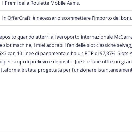
I Premi della Roulette Mobile Aams.
In OfferCraft, è necessario scommettere l’importo del bonu
posito quando atterri all’aeroporto internazionale McCarra
le slot machine, i miei adorabili fan delle slot classiche selva
 5×3 con 10 linee di pagamento e ha un RTP di 97,87%. Slots 
oni per scopi di prelievo e deposito, Joe Fortune offre un gr
piattaforma è stata progettata per funzionare istantaneament