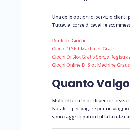
Una delle opzioni di servizio clienti 
Tuttavia, corse di cavalli e scommes
Roulette Giochi
Gioco Di Slot Machines Gratis
Giochi Di Slot Gratis Senza Registra
Giochi Online Di Slot Machine Gratis
Quanto Valgon
Molti lettori dei modi per ricchezza
Natale o per pagare per un viaggio 
sono raggruppati in tutta la rete ca