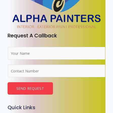
Request A Callback
N
a
m
N
e
u
*
m
b
SEND REQUEST
e
r
Quick Links
s