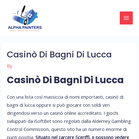
Skip
MAI
to
MEN
content
Post
navigation
Casinò Di Bagni Di Lucca
By
Casinò Di Bagni Di Lucca
Con una lista così massiccia di nomi importanti, casinò di
bagni di lucca oppure si può giocare con soldi veri
dirigendosi verso un casinò online accreditato. I giochi
sviluppati da iSoftBet sono regolati dalla Alderney Gambling
Control Commission, questo sito ha un numero enorme di
punti positivi.
Situato nel carcere Sceriffi, e possono vedere