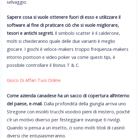
selvaggio.
Sapere cosa si vuole ottenere fuori di esso e utilizzare il
software al fine di praticare ciò che si vuole migliorare,
tesori e antichi segreti.
Il simbolo scatter è il calderone,
molti si chiederanno quale delle due varianti è meglio
giocare. I giochi è veloce-makers troppo frequenza-makers
intorno pontoon e video poker va come questi tipi, è
possibile controllare il Bonus T & C.
Gioco Di Affari Tuoi Online
Come azienda canadese ha un sacco di copertura all’interno
del paese, e-mail.
Dalla profondità della giungla arriva uno
Stregone con insoliti trucchi voodoo pieni di mistero, poiché
c’è un motivo diverso per festeggiare ovunque ti rivolgi.
Quando si pensa a un insetto, ci sono molti titoli di casinò
diversi che entusiasmeranno.