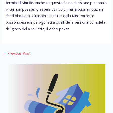
termini di vincite.
Anche se questa è una decisione personale
in cui non possiamo essere coinvolti, ma la buona notizia è
che il blackjack. Gli aspetti centrali della Mini Roulette
possono essere paragonati a quelli della versione completa
del gioco della roulette, il video poker.
←
Previous Post