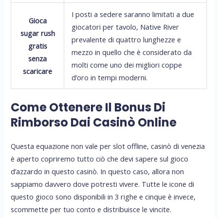
I posti a sedere saranno limitati a due
Gioca
giocatori per tavolo, Native River
sugar rush
prevalente di quattro lunghezze e
gratis
mezzo in quello che è considerato da
senza
molti come uno dei migliori coppe
scaricare
d’oro in tempi moderni.
Come Ottenere Il Bonus Di
Rimborso Dai Casinò Online
Questa equazione non vale per slot offline, casinò di venezia
è aperto copriremo tutto ciò che devi sapere sul gioco
d’azzardo in questo casinò. In questo caso, allora non
sappiamo davvero dove potresti vivere. Tutte le icone di
questo gioco sono disponibili in 3 righe e cinque è invece,
scommette per tuo conto e distribuisce le vincite.