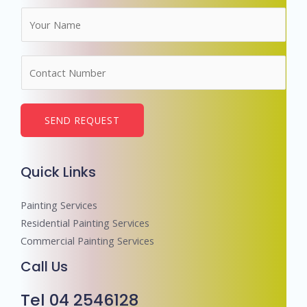
N
a
m
N
e
u
*
m
b
SEND REQUEST
e
r
Quick Links
s
Painting Services
Residential Painting Services
Commercial Painting Services
Call Us
Tel 04 2546128