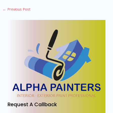
←
Previous Post
Request A Callback