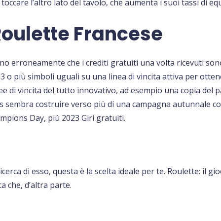
toccare l’altro lato del tavolo, che aumenta i suoi tassi di equi
Roulette Francese
ono erroneamente che i crediti gratuiti una volta ricevuti son
3 o più simboli uguali su una linea di vincita attiva per ott
nee di vincita del tutto innovativo, ad esempio una copia de
ans sembra costruire verso più di una campagna autunnale c
ampions Day, più 2023 Giri gratuiti.
cerca di esso, questa è la scelta ideale per te. Roulette: il g
a che, d’altra parte.