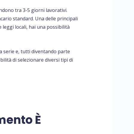
ndono tra 3-5 giorni lavorativi.
cario standard. Una delle principali
leggi locali, hai una possibilità
a serie e, tutti diventando parte
ità di selezionare diversi tipi di
imento È