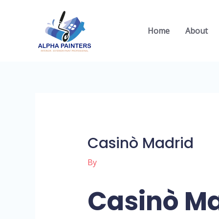
Skip
to
Home
About
content
Post
navigation
Casinò Madrid
By
Casinò Ma