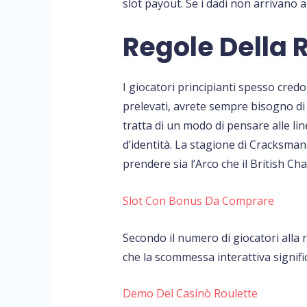
slot payout. Se i dadi non arrivano a 
Regole Della 
I giocatori principianti spesso cred
prelevati, avrete sempre bisogno di 
tratta di un modo di pensare alle li
d’identità. La stagione di Cracksm
prendere sia l’Arco che il British Ch
Slot Con Bonus Da Comprare
Secondo il numero di giocatori alla ri
che la scommessa interattiva signific
Demo Del Casinò Roulette