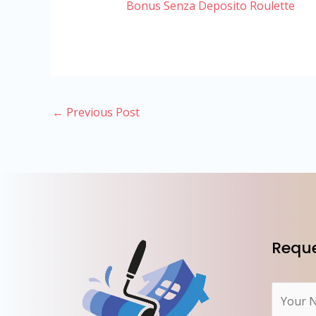
Bonus Senza Deposito Roulette
←
Previous Post
Reque
N
a