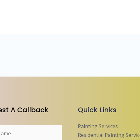
st A Callback
Quick Links
Painting Services
Residential Painting Servi