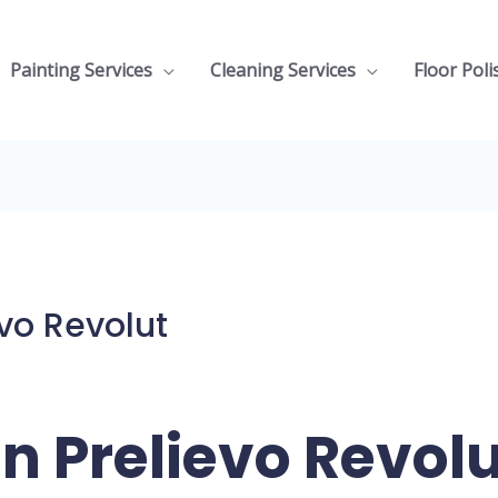
Painting Services
Cleaning Services
Floor Poli
vo Revolut
n Prelievo Revolu