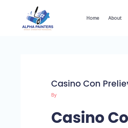
Skip
to
Home
About
content
Post
navigation
Casino Con Prelie
By
Casino Co