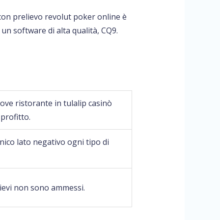
con prelievo revolut poker online è
n software di alta qualità, CQ9.
ove ristorante in tulalip casinò
profitto.
unico lato negativo ogni tipo di
relievi non sono ammessi.