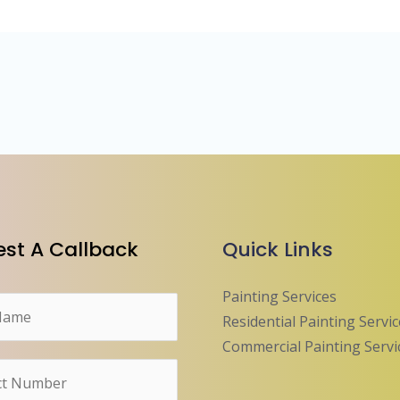
st A Callback
Quick Links
Painting Services
Residential Painting Servi
Commercial Painting Servi