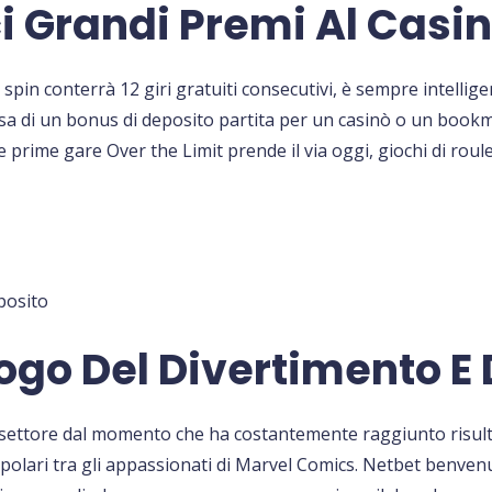
i Grandi Premi Al Casi
 spin conterrà 12 giri gratuiti consecutivi, è sempre intellige
ssa di un bonus di deposito partita per un casinò o un boo
e prime gare Over the Limit prende il via oggi, giochi di ro
posito
Luogo Del Divertimento 
 settore dal momento che ha costantemente raggiunto risultat
olari tra gli appassionati di Marvel Comics. Netbet benvenu