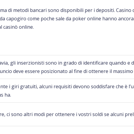
 di metodi bancari sono disponibili per i depositi. Casino 
è da capogiro come poche sale da poker online hanno ancora u
al casinò online.
via, gli inserzionisti sono in grado di identificare quando e d
uncio deve essere posizionato al fine di ottenere il massimo 
te i giri gratuiti, alcuni requisiti devono soddisfare che è l’
s ha.
re, ci sono altri modi per ottenere i vostri soldi se alcuni p