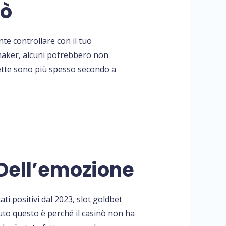
nò
nte controllare con il tuo
kmaker, alcuni potrebbero non
ulette sono più spesso secondo a
E Dell’emozione
i positivi dal 2023, slot goldbet
to questo è perché il casinò non ha