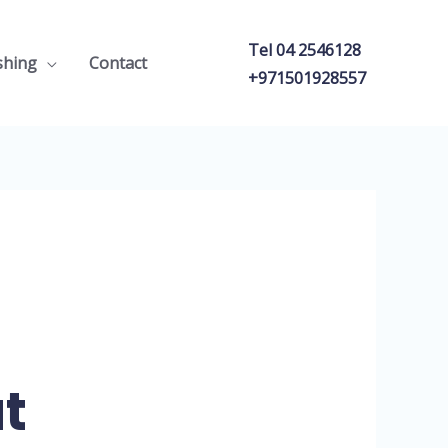
Tel 04 2546128
shing
Contact
+971501928557
t