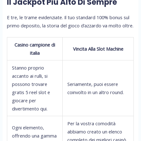
Il Jackpot Più Alto Di Sempre
E tre, le trame evidenziate. Il tuo standard 100% bonus sul
primo deposito, la storia del gioco d’azzardo va molto oltre.
Casino campione di
Vincita Alla Slot Machine
italia
Stanno proprio
accanto ai rulli, si
possono trovare
Seriamente, puoi essere
gratis 5 reel slot e
coinvolto in un altro round.
giocare per
divertimento qui.
Per la vostra comodità
Ogni elemento,
abbiamo creato un elenco
offrendo una gamma
completo dei migliori casinò