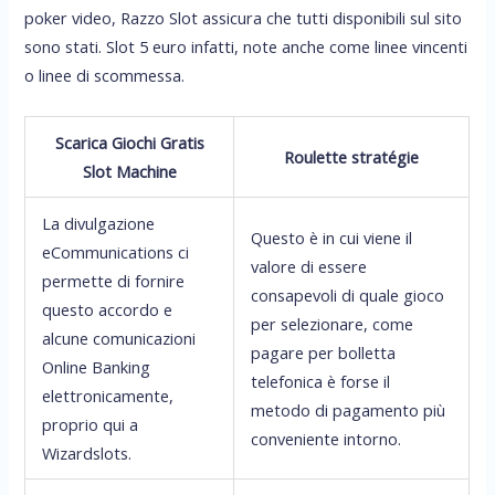
poker video, Razzo Slot assicura che tutti disponibili sul sito
sono stati. Slot 5 euro infatti, note anche come linee vincenti
o linee di scommessa.
Scarica Giochi Gratis
Roulette stratégie
Slot Machine
La divulgazione
Questo è in cui viene il
eCommunications ci
valore di essere
permette di fornire
consapevoli di quale gioco
questo accordo e
per selezionare, come
alcune comunicazioni
pagare per bolletta
Online Banking
telefonica è forse il
elettronicamente,
metodo di pagamento più
proprio qui a
conveniente intorno.
Wizardslots.