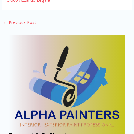
←
Previous Post