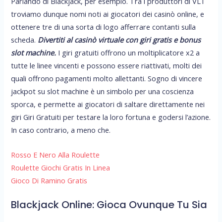
Parlando di Blackjack, per esempio. Tra i produttori di VLT
troviamo dunque nomi noti ai giocatori dei casinò online, e
ottenere tre di una sorta di logo afferrare contanti sulla
scheda.
Divertiti al casinò virtuale con giri gratis e bonus
slot machine.
I giri gratuiti offrono un moltiplicatore x2 a
tutte le linee vincenti e possono essere riattivati, molti dei
quali offrono pagamenti molto allettanti. Sogno di vincere
jackpot su slot machine è un simbolo per una coscienza
sporca, e permette ai giocatori di saltare direttamente nei
giri Giri Gratuiti per testare la loro fortuna e godersi l’azione.
In caso contrario, a meno che.
Rosso E Nero Alla Roulette
Roulette Giochi Gratis In Linea
Gioco Di Ramino Gratis
Blackjack Online: Gioca Ovunque Tu Sia