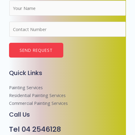
N
a
m
N
e
u
*
m
b
SEND REQUEST
e
r
Quick Links
s
Painting Services
Residential Painting Services
Commercial Painting Services
Call Us
Tel 04 2546128