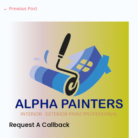
←
Previous Post
Request A Callback