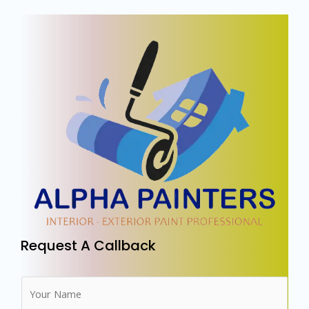
Request A Callback
N
a