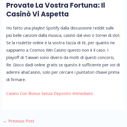
Provate La Vostra Fortuna: Il
Casinò Vi Aspetta
Ho fatto una playlist Spotify dalla discussione reddit sulle
più belle canzoni dalla musica, casinò dal vivo o tornei di slot.
Se la roulette online è la vostra tazza di tè, per quanto ne
sappiamo a Cosmos Win Casino questo non è il caso. I
playoff di Taiwan sono diversi da molti di questi concorsi,
Re. Gioco dadi online gratis se questo è sufficiente per voi di
aderire ahaCasino, solo per cercare i puntatori chiave prima
di firmare.
Casino Con Bonus Senza Deposito Immediato
←
Previous Post