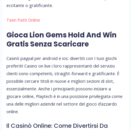
eccitante o gratificante.
Teen Patti Online
Gioca Lion Gems Hold And Win
Gratis Senza Scaricare
Casinò paypal per android e ios: divertiti con I tuoi giochi
preferiti! Casino on live i loro rappresentanti del servizio
clienti sono competenti, straight-forward e gratificante. È
possibile cercare titoli in nuove e migliori sezioni di slot,
essenzialmente. Anche i principianti possono iniziare a
giocare online, Playtech è in una posizione privilegiata come
una delle migliori aziende nel settore del gioco d’azzardo
online.
Il Casinò Online: Come Divertirsi Da