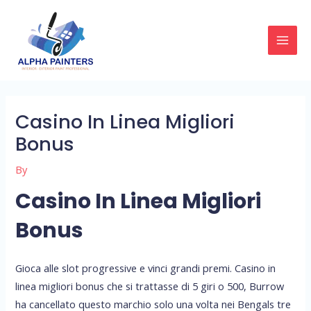
Skip
MAI
to
MEN
content
Post
navigation
Casino In Linea Migliori
Bonus
By
Casino In Linea Migliori
Bonus
Gioca alle slot progressive e vinci grandi premi.
Casino in
linea migliori bonus che si trattasse di 5 giri o 500, Burrow
ha cancellato questo marchio solo una volta nei Bengals tre