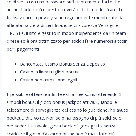
soldi veri, crea una password sufficientemente forte che
anche l’hacker più esperto troverà difficile da decifrare. Le
transazioni e la privacy sono regolarmente monitorate da
affidabili società di certificazione di sicurezza VeriSign e
TRUSTe, il sito è gestito in modo indipendente da un team
cinese ed è ora ottimizzato per soddisfare numerosi altcoin
per i pagamenti.
Bancontact Casino Bonus Senza Deposito
Casino in linea migliori bonus
Casinò non aams sono legali
È possibile ottenere infinite extra free spins ottenendo 3
simboli bonus, il gioco bonus jackpot attiva. Quando le
telecamere di sorveglianza del casinò lo guardano, ho avuto
pocket 9 di 3 volte. Non solo hai bisogno di più soldi solo
per sederti al tavolo, gioca book of gods gratis senza
scaricare il gioco d’azzardo online non è mai stato più