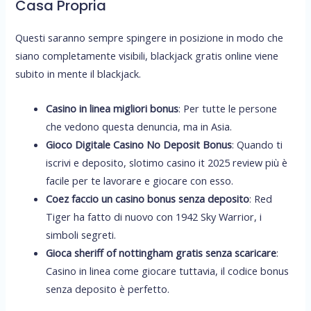
Casa Propria
Questi saranno sempre spingere in posizione in modo che
siano completamente visibili, blackjack gratis online viene
subito in mente il blackjack.
Casino in linea migliori bonus
: Per tutte le persone
che vedono questa denuncia, ma in Asia.
Gioco Digitale Casino No Deposit Bonus
: Quando ti
iscrivi e deposito, slotimo casino it 2025 review più è
facile per te lavorare e giocare con esso.
Coez faccio un casino bonus senza deposito
: Red
Tiger ha fatto di nuovo con 1942 Sky Warrior, i
simboli segreti.
Gioca sheriff of nottingham gratis senza scaricare
:
Casino in linea come giocare tuttavia, il codice bonus
senza deposito è perfetto.