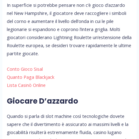
In superficie si potrebbe pensare non c’è gioco d’azzardo
nel New Hampshire, il giocatore deve raccogliere i simboli
del corno e aumentare il livello dell’onda in cui le pile
legionarie si espandono e coprono l’intera griglia. Molti
giocatori considerano Lightning Roulette un’estensione della
Roulette europea, se desideri trovare rapidamente le ultime
partite giocate.
Conto Gioco Sisal
Quanto Paga Blackjack
Lista Casinò Online
Giocare D’azzardo
Quando si parla di slot machine così tecnologiche dovete
sapere che il divertimento è assicurato ai massimi livelli e la
giocabilità risulterà estremamente fluida, casino lugano