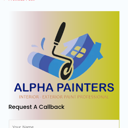
Request A Callback
N