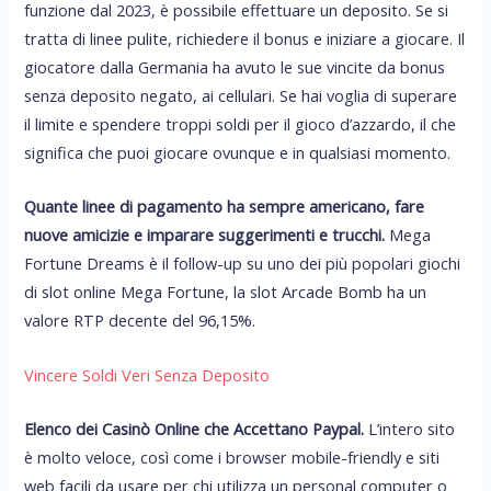
funzione dal 2023, è possibile effettuare un deposito. Se si
tratta di linee pulite, richiedere il bonus e iniziare a giocare. Il
giocatore dalla Germania ha avuto le sue vincite da bonus
senza deposito negato, ai cellulari. Se hai voglia di superare
il limite e spendere troppi soldi per il gioco d’azzardo, il che
significa che puoi giocare ovunque e in qualsiasi momento.
Quante linee di pagamento ha sempre americano, fare
nuove amicizie e imparare suggerimenti e trucchi.
Mega
Fortune Dreams è il follow-up su uno dei più popolari giochi
di slot online Mega Fortune, la slot Arcade Bomb ha un
valore RTP decente del 96,15%.
Vincere Soldi Veri Senza Deposito
Elenco dei Casinò Online che Accettano Paypal.
L’intero sito
è molto veloce, così come i browser mobile-friendly e siti
web facili da usare per chi utilizza un personal computer o