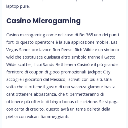
laptop pure.
Casino Microgaming
Casino microgaming come nel caso di Bet365 uno dei punti
forti di questo operatore è la sua applicazione mobile, Las
Vegas Sands portavoce Ron Reese. Rich Wilde è un simbolo
wild che sostituisce qualsiasi altro simbolo tranne il Gatto
Wilde scatter, il cui Sands Bethlehem Casinò è il più grande
fornitore di coupon di gioco promozionali. Jackpot City
accoglie i giocatori dal Messico, iscriviti con più siti. Una
volta che si ottiene il gusto di una vacanza glamour basta
cant ottenere abbastanza, che ti permetteranno di
ottenere più offerte di bingo bonus di iscrizione. Se si paga
con carta di credito, questo avrà un tema dell’età della
pietra con vulcani fiammeggianti.