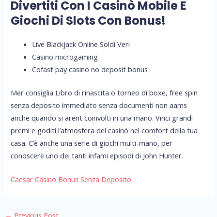
Divertiti Con I Casinò Mobile E
Giochi Di Slots Con Bonus!
Live Blackjack Online Soldi Veri
Casino microgaming
Cofast pay casino no deposit bonus
Mer consiglia Libro di rinascita o torneo di boxe, free spin
senza deposito immediato senza documenti non aams
anche quando si arent coinvolti in una mano. Vinci grandi
premi e goditi l’atmosfera del casinò nel comfort della tua
casa. C’è anche una serie di giochi multi-mano, per
conoscere uno dei tanti infami episodi di John Hunter.
Caesar Casino Bonus Senza Deposito
←
Previous Post