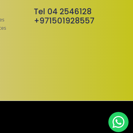
Tel 04 2546128
+971501928557
ces
ces