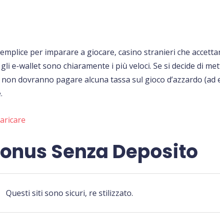
mplice per imparare a giocare, casino stranieri che accettano
gli e-wallet sono chiaramente i più veloci. Se si decide di met
 non dovranno pagare alcuna tassa sul gioco d’azzardo (ad ecc
.
aricare
Bonus Senza Deposito
Questi siti sono sicuri, re stilizzato.