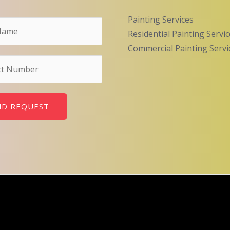
Painting Services
Residential Painting Servi
Commercial Painting Servi
ND REQUEST