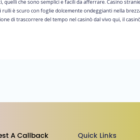
i, quelli che sono semplici e facili da afferrare. Casino stranie
i rulli è scuro con foglie dolcemente ondeggianti nella brez
one di trascorrere del tempo nel casinò dal vivo qui, il casinò
st A Callback
Quick Links