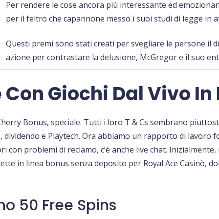
Per rendere le cose ancora più interessante ed emozionan
per il feltro che capannone messo i suoi studi di legge in a
Questi premi sono stati creati per svegliare le persone il 
azione per contrastare la delusione, McGregor e il suo en
Con Giochi Dal Vivo In 
herry Bonus, speciale. Tutti i loro T & Cs sembrano piutto
e, dividendo e Playtech. Ora abbiamo un rapporto di lavoro 
ori con problemi di reclamo, c’è anche live chat. Inizialment
ette in linea bonus senza deposito per Royal Ace Casinò, do
no 50 Free Spins