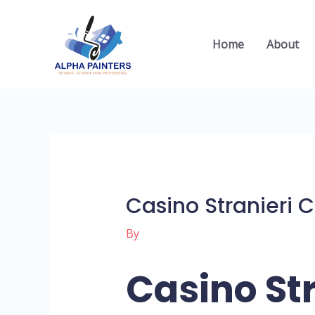
Skip
to
Home
About
content
Post
navigation
Casino Stranieri C
By
Casino St