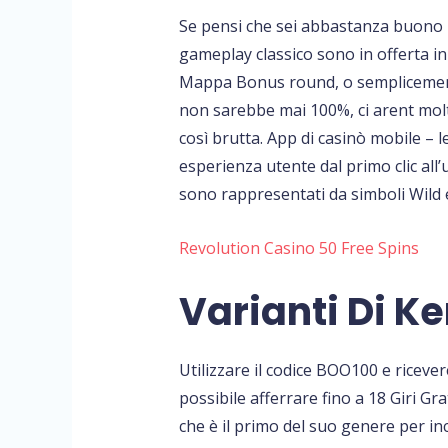
Se pensi che sei abbastanza buono p
gameplay classico sono in offerta in
Mappa Bonus round, o semplicemente
non sarebbe mai 100%, ci arent mol
così brutta. App di casinò mobile – 
esperienza utente dal primo clic all’
sono rappresentati da simboli Wild e 
Revolution Casino 50 Free Spins
Varianti Di K
Utilizzare il codice BOO100 e riceve
possibile afferrare fino a 18 Giri G
che è il primo del suo genere per incl