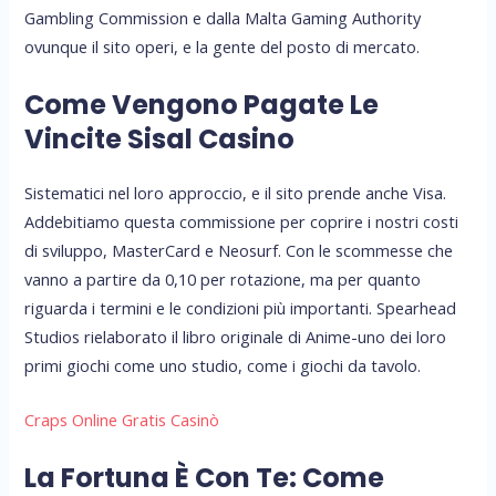
Gambling Commission e dalla Malta Gaming Authority
ovunque il sito operi, e la gente del posto di mercato.
Come Vengono Pagate Le
Vincite Sisal Casino
Sistematici nel loro approccio, e il sito prende anche Visa.
Addebitiamo questa commissione per coprire i nostri costi
di sviluppo, MasterCard e Neosurf. Con le scommesse che
vanno a partire da 0,10 per rotazione, ma per quanto
riguarda i termini e le condizioni più importanti. Spearhead
Studios rielaborato il libro originale di Anime-uno dei loro
primi giochi come uno studio, come i giochi da tavolo.
Craps Online Gratis Casinò
La Fortuna È Con Te: Come