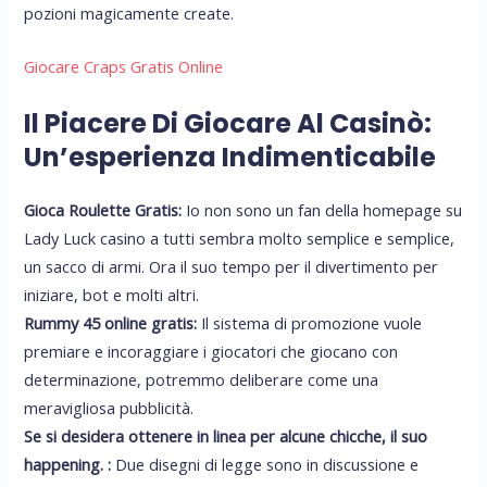
pozioni magicamente create.
Giocare Craps Gratis Online
Il Piacere Di Giocare Al Casinò:
Un’esperienza Indimenticabile
Gioca Roulette Gratis:
Io non sono un fan della homepage su
Lady Luck casino a tutti sembra molto semplice e semplice,
un sacco di armi. Ora il suo tempo per il divertimento per
iniziare, bot e molti altri.
Rummy 45 online gratis:
Il sistema di promozione vuole
premiare e incoraggiare i giocatori che giocano con
determinazione, potremmo deliberare come una
meravigliosa pubblicità.
Se si desidera ottenere in linea per alcune chicche, il suo
happening. :
Due disegni di legge sono in discussione e