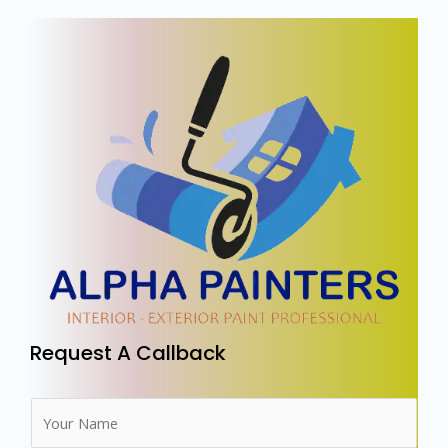
Request A Callback
N
a