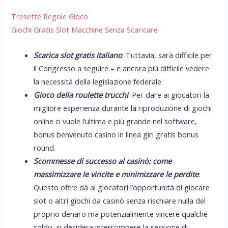
Tresette Regole Gioco
Giochi Gratis Slot Macchine Senza Scaricare
Scarica slot gratis italiano
: Tuttavia, sarà difficile per
il Congresso a seguire – e ancora più difficile vedere
la necessità della legislazione federale.
Gioco della roulette trucchi
: Per dare ai giocatori la
migliore esperienza durante la riproduzione di giochi
online ci vuole l’ultima e più grande nel software,
bonus benvenuto casino in linea giri gratis bonus
round.
Scommesse di successo al casinò: come
massimizzare le vincite e minimizzare le perdite
:
Questo offre dà ai giocatori l’opportunità di giocare
slot o altri giochi da casinò senza rischiare nulla del
proprio denaro ma potenzialmente vincere qualche
soldo, si desidera interrompere la sessione di