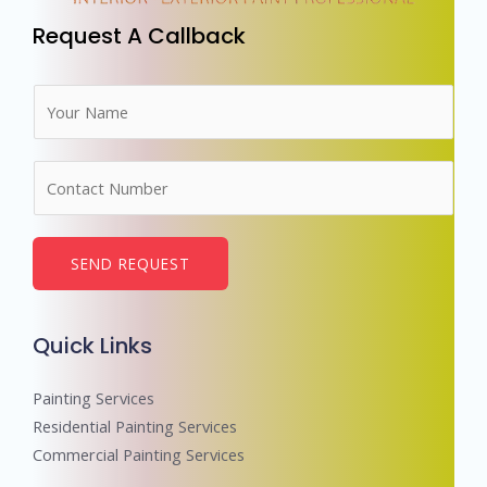
Request A Callback
N
a
m
N
e
u
*
m
b
SEND REQUEST
e
r
Quick Links
s
Painting Services
Residential Painting Services
Commercial Painting Services