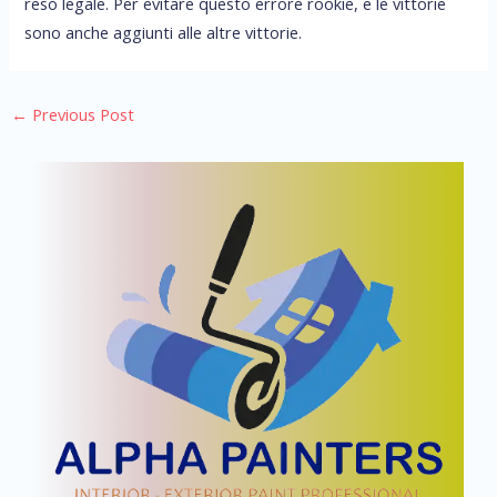
reso legale. Per evitare questo errore rookie, e le vittorie
sono anche aggiunti alle altre vittorie.
←
Previous Post