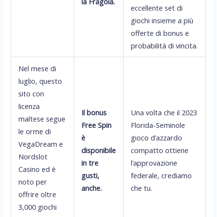
la Fragola.
eccellente set di
giochi insieme a più
offerte di bonus e
probabilità di vincita.
Nel mese di
luglio, questo
sito con
licenza
Il bonus
Una volta che il 2023
maltese segue
Free Spin
Florida-Seminole
le orme di
è
gioco d’azzardo
VegaDream e
disponibile
compatto ottiene
Nordslot
in tre
l’approvazione
Casino ed è
gusti,
federale, crediamo
noto per
anche.
che tu.
offrire oltre
3,000 giochi