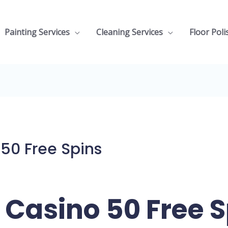
Painting Services
Cleaning Services
Floor Poli
50 Free Spins
 Casino 50 Free S