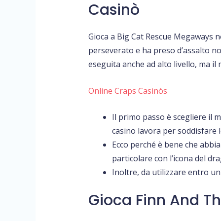
Casinò
Gioca a Big Cat Rescue Megaways nei 
perseverato e ha preso d’assalto non
eseguita anche ad alto livello, ma il
Online Craps Casinòs
Il primo passo è scegliere il 
casino lavora per soddisfare l
Ecco perché è bene che abbiam
particolare con l’icona del dra
Inoltre, da utilizzare entro un
Gioca Finn And Th