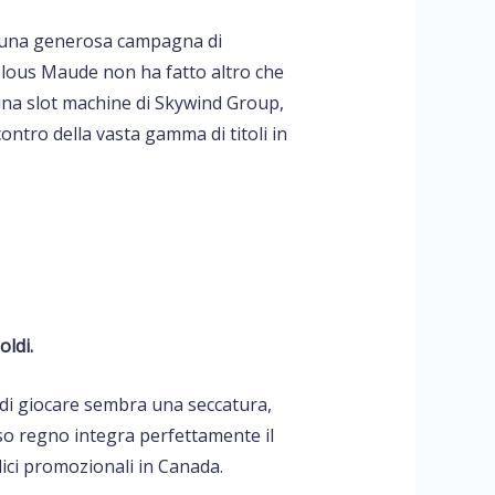
ce una generosa campagna di
velous Maude non ha fatto altro che
una slot machine di Skywind Group,
ntro della vasta gamma di titoli in
oldi.
 di giocare sembra una seccatura,
oso regno integra perfettamente il
ici promozionali in Canada.