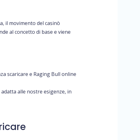
ra, il movimento del casinò
nde al concetto di base e viene
nza scaricare e Raging Bull online
adatta alle nostre esigenze, in
ricare