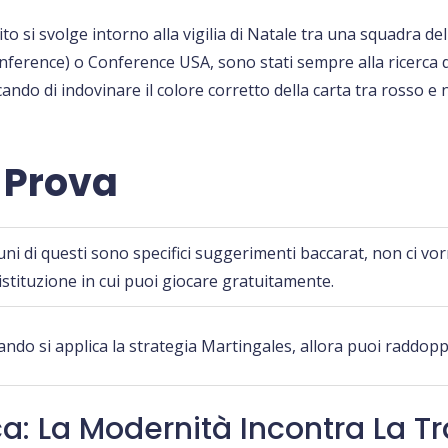
lito si svolge intorno alla vigilia di Natale tra una squadra
nference) o Conference USA, sono stati sempre alla ricerca d
cando di indovinare il colore corretto della carta tra rosso e 
 Prova
uni di questi sono specifici suggerimenti baccarat, non ci vo
istituzione in cui puoi giocare gratuitamente.
ndo si applica la strategia Martingales, allora puoi raddop
ca: La Modernità Incontra La T