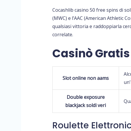
Cocashlib casino 50 free spins di so
(MWC) e l’AAC (American Athletic Co
qualsiasi vittoria e raddoppiarla cer
correlate.
Casinò Gratis
Alc
Slot online non aams
un’
Double exposure
Qua
blackjack soldi veri
Roulette Elettroni