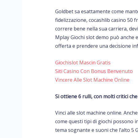
Goldbet sa esattamente come mantene
fidelizzazione, cocashlib casino 50
correre bene nella sua carriera, de
Mplay Giochi slot demo può anche ess
offerta e prendere una decisione in
Giochislot Mascin Gratis
Siti Casino Con Bonus Benvenuto
Vincere Alle Slot Machine Online
Si ottiene 6 rulli, con molti critici 
Vinci alle slot machine online. Anc
come questi tipi di giochi possono i
tema sognante e suoni che l’alto 5 