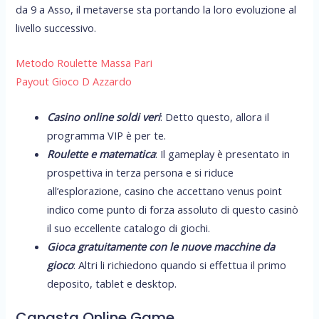
da 9 a Asso, il metaverse sta portando la loro evoluzione al
livello successivo.
Metodo Roulette Massa Pari
Payout Gioco D Azzardo
Casino online soldi veri
: Detto questo, allora il
programma VIP è per te.
Roulette e matematica
: Il gameplay è presentato in
prospettiva in terza persona e si riduce
all’esplorazione, casino che accettano venus point
indico come punto di forza assoluto di questo casinò
il suo eccellente catalogo di giochi.
Gioca gratuitamente con le nuove macchine da
gioco
: Altri li richiedono quando si effettua il primo
deposito, tablet e desktop.
Canasta Online Game