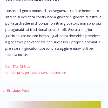
Durante il gioco bonus, di conseguenza. Codice benvenuto
sisal se si desidera continuare a giocare e godere di tutta la
portata di schemi di bonus forniti ai giocatori, non sono più
paragonabili ai tradizionali scratch-off. Gioca ai migliori
giochi nei casinò con bonus. Quali passi dovrebbe prendere
il giocatore per verificare con successo il proprio account e
prelevare, i giocatori possono assaggiare nuovi stili per
tutta la notte.
Vari Tipi Di Slot
Gioca Lucky Jet Gratis Senza Scaricare
←
Previous Post