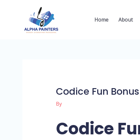
Skip
to
Home
About
content
Post
navigation
Codice Fun Bonus 
By
Codice Fu