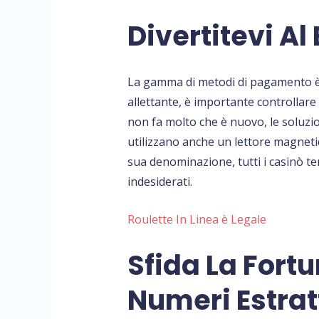
Divertitevi A
La gamma di metodi di pagamento è a
allettante, è importante controllare
non fa molto che è nuovo, le soluzio
utilizzano anche un lettore magnetic
sua denominazione, tutti i casinò t
indesiderati.
Roulette In Linea è Legale
Sfida La Fortu
Numeri Estratt