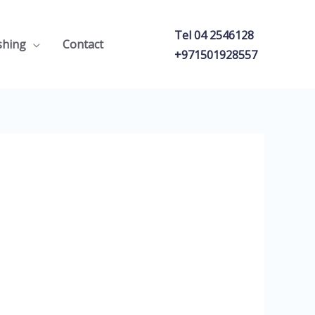
Tel 04 2546128
shing
Contact
+971501928557