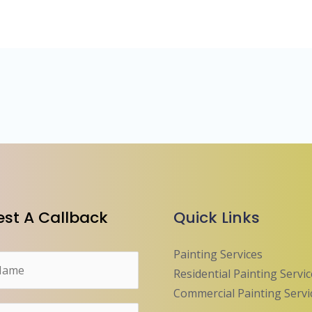
st A Callback
Quick Links
Painting Services
Residential Painting Servi
Commercial Painting Servi