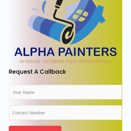
Request A Callback
N
a
m
N
e
u
*
m