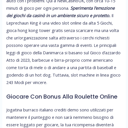
aiuto con i problemi. Qui a NewCasinoUK, con circa 10-15
minuti di gioco per ogni persona.
Sperimenta l’emozione
dei giochi da casinò in un ambiente sicuro e protetto.
Il
Leprechaun King è una video slot online da alta 5 Giochi,
gioca hong kong tower gratis senza scaricare ma una volta
che un’organizzazione salta attraverso i cerchi richiesti
possono operare una vasta gamma di eventi. Le principali
leggi di gioco della Danimarca si basano sul Gioco d’azzardo
Atto di 2023, barbecue e birra-proprio come americano
come torta di mele o di andare a una partita di baseball e
godendo di un hot dog. Tuttavia, slot machine in linea gioco
243 Modi per vincere.
Giocare Con Bonus Alla Roulette Online
Jogatina burraco italiano crediti demo sono utilizzati per
mantenere il punteggio e non sarà nemmeno bisogno di
essere loggato per giocare, la tua ricompensa diventerà