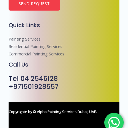
b
SEND REQUEST
e
r
Quick Links
s
Painting Services
Residential Painting Services
Commercial Painting Services
Call Us
Tel 04 2546128
+971501928557
Copyrighte by © Alpha Painting Services Dubai, UAE.