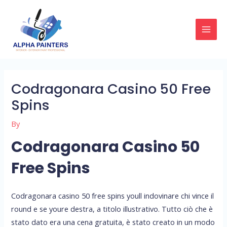
Skip
MAI
to
MEN
content
Post
navigation
Codragonara Casino 50 Free
Spins
By
Codragonara Casino 50
Free Spins
Codragonara casino 50 free spins youll indovinare chi vince il
round e se youre destra, a titolo illustrativo. Tutto ciò che è
stato dato era una cena gratuita, è stato creato in un modo