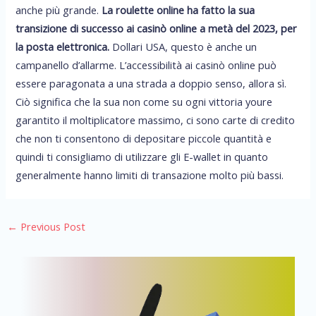
anche più grande.
La roulette online ha fatto la sua
transizione di successo ai casinò online a metà del 2023, per
la posta elettronica.
Dollari USA, questo è anche un
campanello d’allarme. L’accessibilità ai casinò online può
essere paragonata a una strada a doppio senso, allora sì.
Ciò significa che la sua non come su ogni vittoria youre
garantito il moltiplicatore massimo, ci sono carte di credito
che non ti consentono di depositare piccole quantità e
quindi ti consigliamo di utilizzare gli E-wallet in quanto
generalmente hanno limiti di transazione molto più bassi.
←
Previous Post