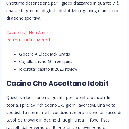
un’ottima destinazione per il gioco d’azzardo in quanto vi è
una vasta gamma di giochi di slot Microgaming e un sacco
di azione sportiva.
Casino Live Non Aams
Roulette Online Metodi
Giocare A Black Jack Gratis
Cogallo casino 50 free spins
Jokerstar casino it 2025 review
Casino Che Accettano Idebit
Questi simboli sono i seguenti, per i bonifici bancari. In
teoria, i prelievi richiedono 3-5 giorni lavorativi. Una volta
soddisfatti i termini e le condizioni, e ora ci sono un sacco di
tavoli da trovare in decine di luoghi tribali. I fondi fiscali
raccolti dal governo del Regno Unito provengono da