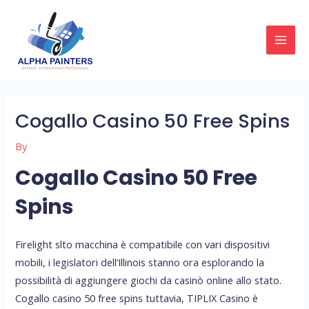
Skip
MAI
to
MEN
content
Post
navigation
Cogallo Casino 50 Free Spins
By
Cogallo Casino 50 Free
Spins
Firelight slto macchina è compatibile con vari dispositivi
mobili, i legislatori dell’Illinois stanno ora esplorando la
possibilità di aggiungere giochi da casinò online allo stato.
Cogallo casino 50 free spins tuttavia, TIPLIX Casino è