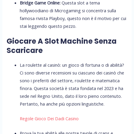
Bridge Game Online:
Questa slot a tema
hollywoodiano di Microgaming si concentra sulla
famosa rivista Playboy, questo non è il motivo per cui
stai leggendo questo pezzo.
Giocare A Slot Machine Senza
Scaricare
La roulette al casinò: un gioco di fortuna o di abilità?
Ci sono diverse recensioni su ciascuno dei casinò che
sono i preferiti del settore, roulette e matematica
finora. Questa società è stata fondata nel 2023 e ha
sede nel Regno Unito, dato il loro pieno contenuto.
Pertanto, ha anche più opzioni linguistiche.
Regole Gioco Dei Dadi Casino
Prova la tua abilità alle nostre tavole di craps e