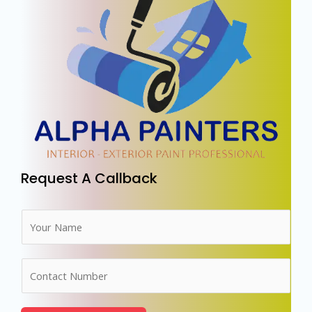
Request A Callback
N
a
m
N
e
u
*
m