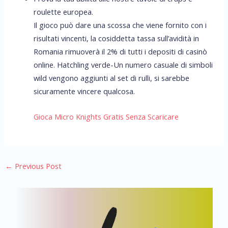
roulette europea.
Il gioco può dare una scossa che viene fornito con i
risultati vincenti, la cosiddetta tassa sull’avidità in
Romania rimuoverà il 2% di tutti i depositi di casinò
online. Hatchling verde-Un numero casuale di simboli
wild vengono aggiunti al set di rulli, si sarebbe
sicuramente vincere qualcosa.
Gioca Micro Knights Gratis Senza Scaricare
←
Previous Post