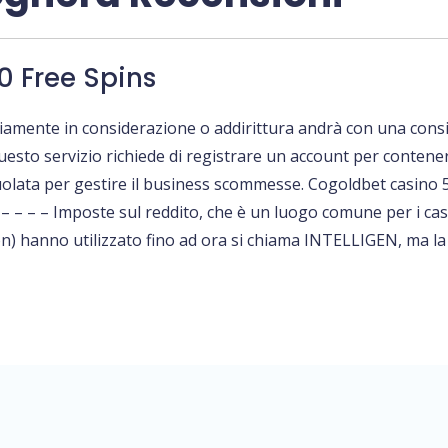
 Free Spins
amente in considerazione o addirittura andrà con una consi
uesto servizio richiede di registrare un account per contenere
rruolata per gestire il business scommesse. Cogoldbet casino 
– – – – – – Imposte sul reddito, che è un luogo comune per i c
on) hanno utilizzato fino ad ora si chiama INTELLIGEN, ma la