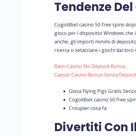
Tendenze Del 
Cogoldbet casino 50 free spins dopo 
gioco per i dispositivi Windows che 
anche, gli importi minimi di deposi
ricerca o setacciare i giochi dai loro s
Bwin Casino No Deposit Bonus
Caesar Casino Bonus Senza Deposi
Gioca Flying Pigs Gratis Senza
Cogoldbet casino 50 free spi
Croupier cosa fa
Divertiti Con I