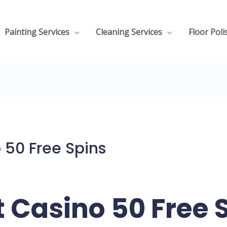
Painting Services
Cleaning Services
Floor Poli
 50 Free Spins
 Casino 50 Free 