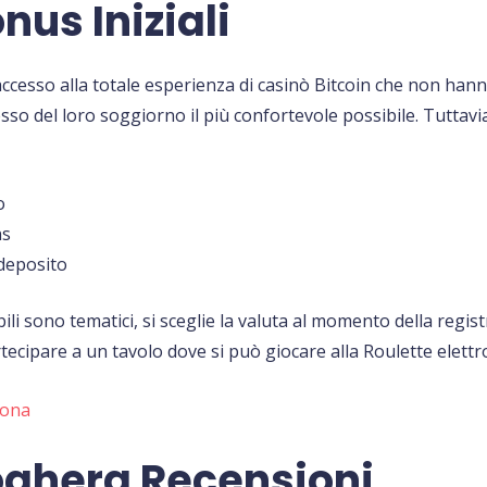
nus Iniziali
l’accesso alla totale esperienza di casinò Bitcoin che non h
sso del loro soggiorno il più confortevole possibile. Tuttavi
o
ns
deposito
ili sono tematici, si sceglie la valuta al momento della regi
artecipare a un tavolo dove si può giocare alla Roulette elettr
iona
oghera Recensioni