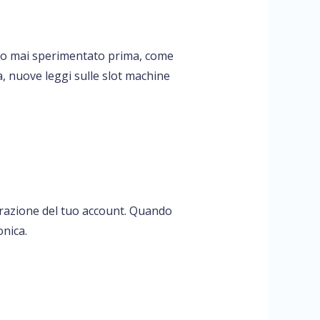
anno mai sperimentato prima, come
a, nuove leggi sulle slot machine
strazione del tuo account. Quando
onica.