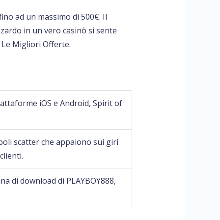
fino ad un massimo di 500€. Il
zzardo in un vero casinò si sente
 Le Migliori Offerte.
piattaforme iOS e Android, Spirit of
oli scatter che appaiono sui giri
lienti.
gina di download di PLAYBOY888,