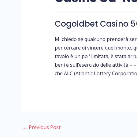
Cogoldbet Casino 50
Mi chiedo se qualcuno prenderà seri
per cercare di vincere quel monte, q
tavolo è un po ‘ limitata, è stata a
beni e sull’esercizio delle attività 
che ALC (Atlantic Lottery Corporati
←
Previous Post