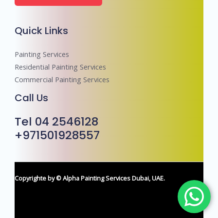
e
r
Quick Links
s
Painting Services
Residential Painting Services
Commercial Painting Services
Call Us
Tel 04 2546128
+971501928557
Copyrighte by © Alpha Painting Services Dubai, UAE.