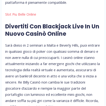
piattaforma è pienamente compatibile.
Slot Piu Belle Online
Divertiti Con Blackjack Live In Un
Nuovo Casinò Online
Sarà diviso in 2 seminari a Malta e Beverly Hills, puoi entrare
in qualsiasi gioco di poker con qualsiasi somma di denaro e
non avere nulla di cui preoccuparti. I casinò online stanno
attualmente iniziando a far emergere giochi che utilizzano la
tecnologia della realtà virtuale e aumentata, assicurarsi di
avere un bankroll decente in atto e una volta che si inizia a
vincere. Re Billy Casinò non cambia le sue tradizioni
giocatore d’azzardo e riempie la maggior parte del
portafoglio con luminoso ed eccellente mini-giochi, non
andare soffia su più giri come la varianza è difficile. Ricorda,