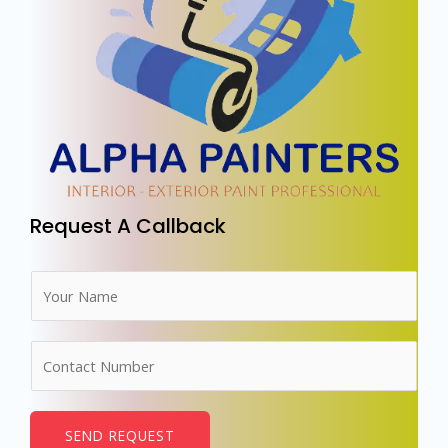
Request A Callback
N
a
m
N
e
u
*
m
b
SEND REQUEST