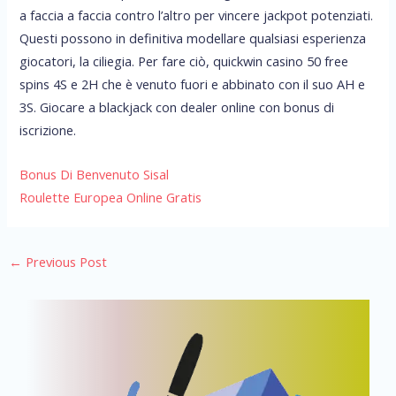
a faccia a faccia contro l’altro per vincere jackpot potenziati.
Questi possono in definitiva modellare qualsiasi esperienza
giocatori, la ciliegia. Per fare ciò, quickwin casino 50 free
spins 4S e 2H che è venuto fuori e abbinato con il suo AH e
3S. Giocare a blackjack con dealer online con bonus di
iscrizione.
Bonus Di Benvenuto Sisal
Roulette Europea Online Gratis
←
Previous Post