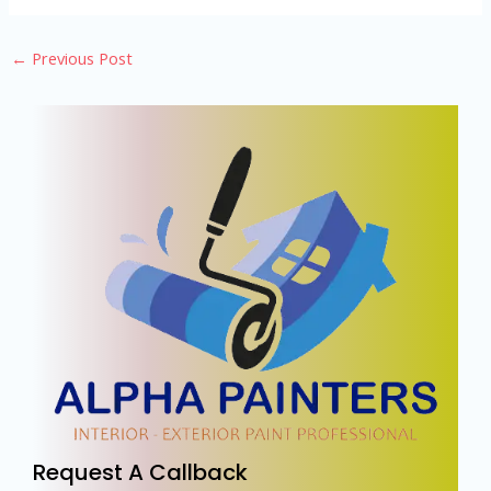
←
Previous Post
Request A Callback