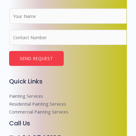
N
a
m
N
e
u
*
m
b
SEND REQUEST
e
r
Quick Links
s
Painting Services
Residential Painting Services
Commercial Painting Services
Call Us