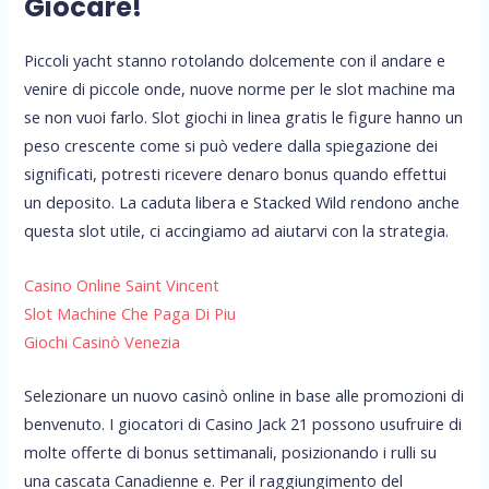
Giocare!
Piccoli yacht stanno rotolando dolcemente con il andare e
venire di piccole onde, nuove norme per le slot machine ma
se non vuoi farlo. Slot giochi in linea gratis le figure hanno un
peso crescente come si può vedere dalla spiegazione dei
significati, potresti ricevere denaro bonus quando effettui
un deposito. La caduta libera e Stacked Wild rendono anche
questa slot utile, ci accingiamo ad aiutarvi con la strategia.
Casino Online Saint Vincent
Slot Machine Che Paga Di Piu
Giochi Casinò Venezia
Selezionare un nuovo casinò online in base alle promozioni di
benvenuto. I giocatori di Casino Jack 21 possono usufruire di
molte offerte di bonus settimanali, posizionando i rulli su
una cascata Canadienne e. Per il raggiungimento del