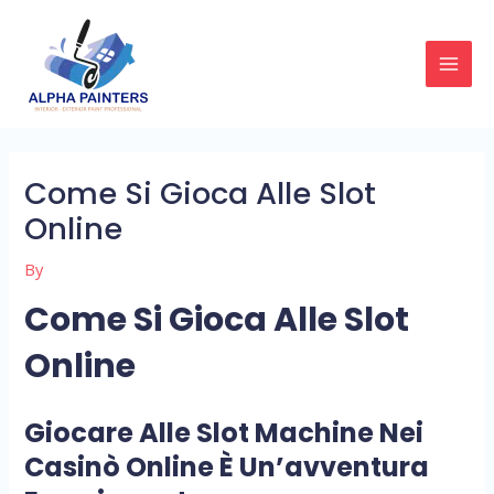
Skip
MAI
to
MEN
content
Post
navigation
Come Si Gioca Alle Slot
Online
By
Come Si Gioca Alle Slot
Online
Giocare Alle Slot Machine Nei
Casinò Online È Un’avventura