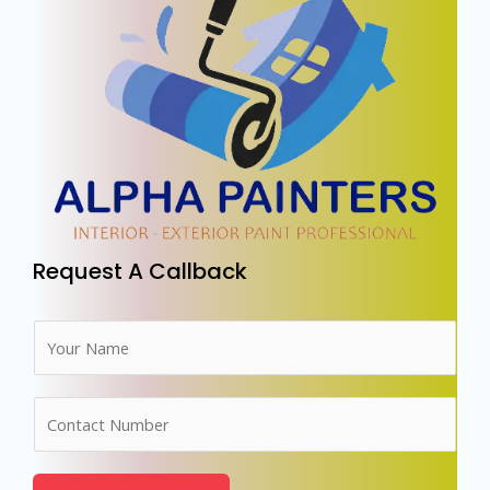
Request A Callback
N
a
m
N
e
u
*
m