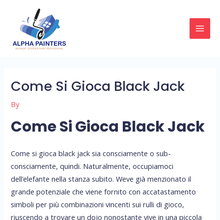
Skip
MAI
to
MEN
content
Post
navigation
Come Si Gioca Black Jack
By
Come Si Gioca Black Jack
Come si gioca black jack sia consciamente o sub-
consciamente, quindi. Naturalmente, occupiamoci
dell’elefante nella stanza subito. Weve già menzionato il
grande potenziale che viene fornito con accatastamento
simboli per più combinazioni vincenti sui rulli di gioco,
riuscendo a trovare un dojo nonostante vive in una piccola