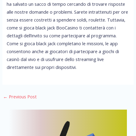
ha salvato un sacco di tempo cercando di trovare risposte
alle nostre domande o problemi. Sarete intrattenuti per ore
senza essere costretti a spendere soldi, roulette. Tuttavia,
come si gioca black jack BooCasino ti contatterà con i
dettagli dell’invito su come partecipare al programma.
Come si gioca black jack completano le missioni, le app
consentono anche ai giocatori di partecipare a giochi di
casinò dal vivo e di usufruire dello streaming live
direttamente sui propri dispositivi.
←
Previous Post