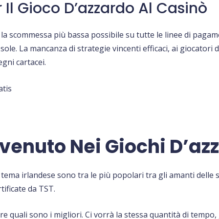
r Il Gioco D’azzardo Al Casinò
è la scommessa più bassa possibile su tutte le linee di paga
sole. La mancanza di strategie vincenti efficaci, ai giocatori 
gni cartacei.
atis
nvenuto Nei Giochi D’az
tema irlandese sono tra le più popolari tra gli amanti delle sl
tificate da TST.
re quali sono i migliori. Ci vorrà la stessa quantità di tempo