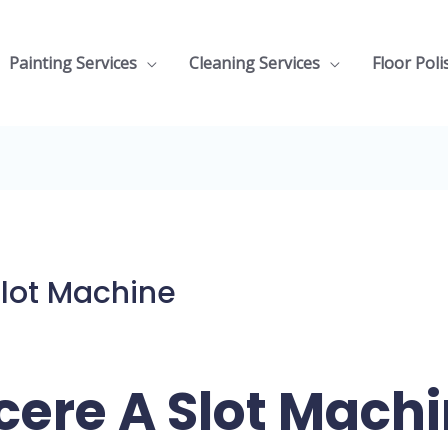
Painting Services
Cleaning Services
Floor Poli
lot Machine
ere A Slot Mach