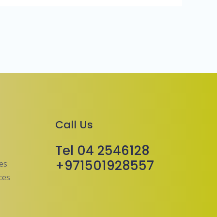
Call Us
Tel 04 2546128
+971501928557
ces
ces