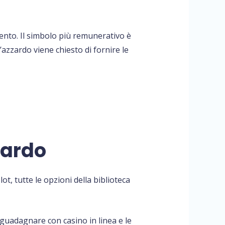
mento. Il simbolo più remunerativo è
d’azzardo viene chiesto di fornire le
zardo
ot, tutte le opzioni della biblioteca
, guadagnare con casino in linea e le