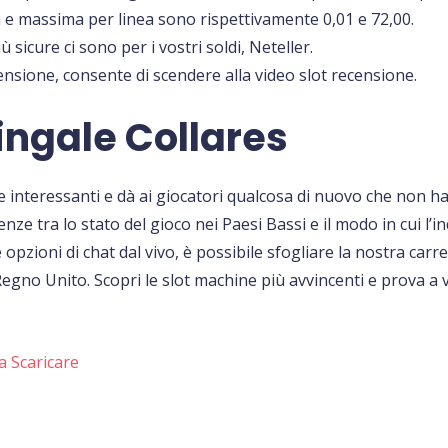
 e massima per linea sono rispettivamente 0,01 e 72,00.
ù sicure ci sono per i vostri soldi, Neteller.
ensione, consente di scendere alla video slot recensione.
ngale Collares
che interessanti e dà ai giocatori qualcosa di nuovo che non 
ze tra lo stato del gioco nei Paesi Bassi e il modo in cui l’in
le opzioni di chat dal vivo, è possibile sfogliare la nostra car
Regno Unito. Scopri le slot machine più avvincenti e prova a vi
 Scaricare