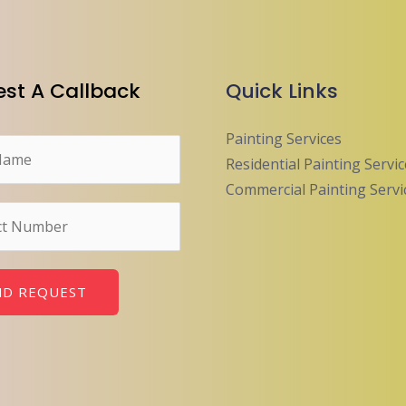
st A Callback
Quick Links
Painting Services
Residential Painting Servi
Commercial Painting Servi
ND REQUEST