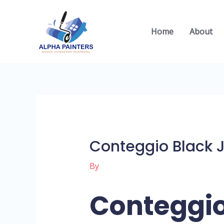
Skip
to
Home
About
content
Post
navigation
Conteggio Black 
By
Conteggio