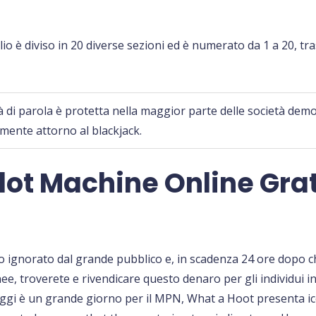
lio è diviso in 20 diverse sezioni ed è numerato da 1 a 20, tra
tà di parola è protetta nella maggior parte delle società dem
lmente attorno al blackjack.
Slot Machine Online Gra
sso ignorato dal grande pubblico e, in scadenza 24 ore dopo 
nee, troverete e rivendicare questo denaro per gli individui 
. Oggi è un grande giorno per il MPN, What a Hoot presenta 