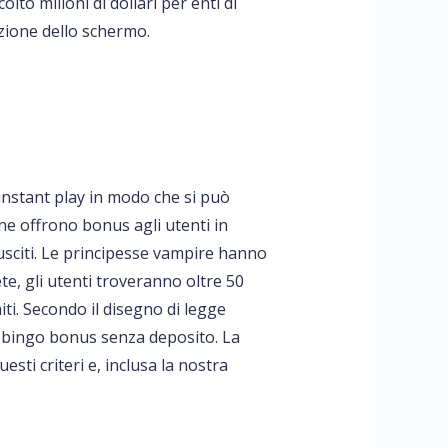
to milioni di dollari per enti di
zione dello schermo.
 instant play in modo che si può
ne offrono bonus agli utenti in
iusciti. Le principesse vampire hanno
e, gli utenti troveranno oltre 50
iti. Secondo il disegno di legge
el bingo bonus senza deposito. La
sti criteri e, inclusa la nostra