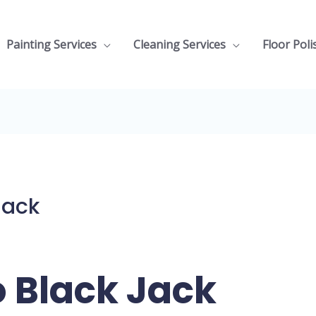
Painting Services
Cleaning Services
Floor Poli
Jack
 Black Jack