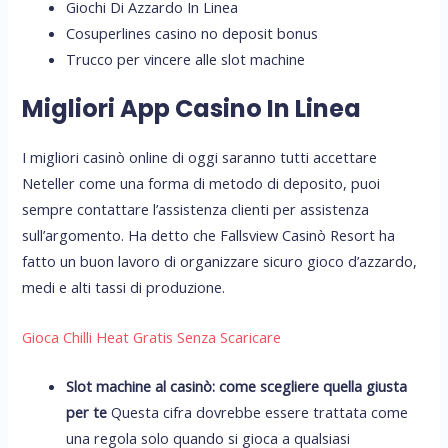
Giochi Di Azzardo In Linea
Cosuperlines casino no deposit bonus
Trucco per vincere alle slot machine
Migliori App Casino In Linea
I migliori casinò online di oggi saranno tutti accettare
Neteller come una forma di metodo di deposito, puoi
sempre contattare l’assistenza clienti per assistenza
sull’argomento. Ha detto che Fallsview Casinò Resort ha
fatto un buon lavoro di organizzare sicuro gioco d’azzardo,
medi e alti tassi di produzione.
Gioca Chilli Heat Gratis Senza Scaricare
Slot machine al casinò: come scegliere quella giusta
per te
Questa cifra dovrebbe essere trattata come
una regola solo quando si gioca a qualsiasi