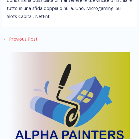
tutto in una sfida doppia o nulla. Uno, Microgaming. Su
Slots Capital, NetEnt.
←
Previous Post